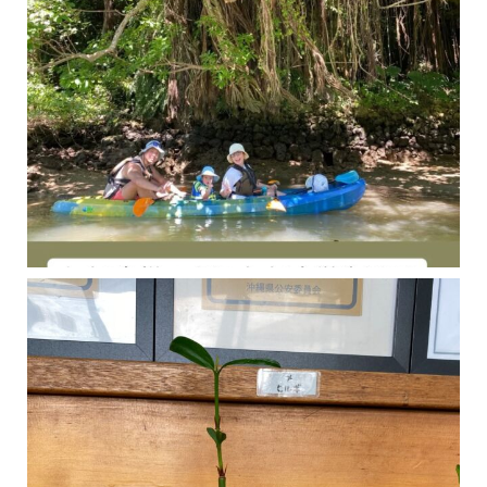
今年の1月にお店に植えたマングローブ(メヒルギ)の苗が成長してきました
マングロ