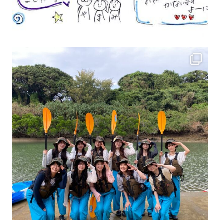
女性のお客様も増えていますよ～
力に自信がなくて心配… 初心者だから心配… そ