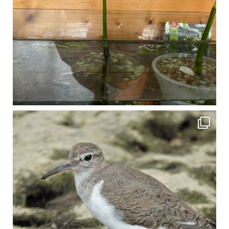
比謝川でよく見られる生き物 「イソシギ」の足に釣り針が(>_<) 比謝川は釣りが可