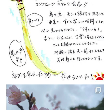
2月の沖縄は桜の季節です♪ こちらは日本で最も咲くのが早い桜 「カンヒザクラ」となって