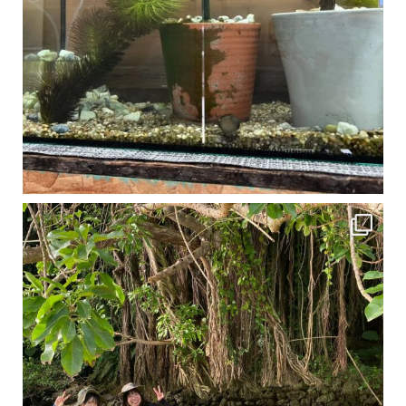
1月は流石に沖縄も寒くなってきました
ですが、ご安心ください！ 無料貸し出しの防水