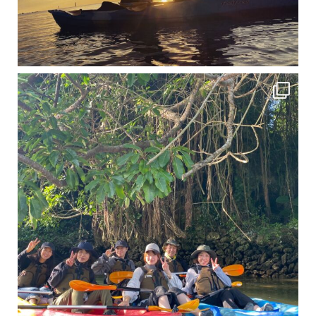
12月に入り、沖縄も流石に半袖では過ごせなくなってきました
ですが、日中はまだ20℃