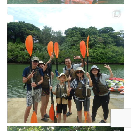
梅雨真っ只中の沖縄ですが 今日もカンカンに晴れてくれました！！
今日は満潮だっ
引き潮だったの