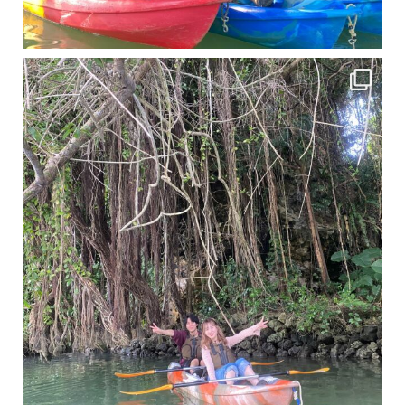
11月となり沖縄も寒くなってきましたが まだまだ沖縄は半袖です
この時期は、修学旅行