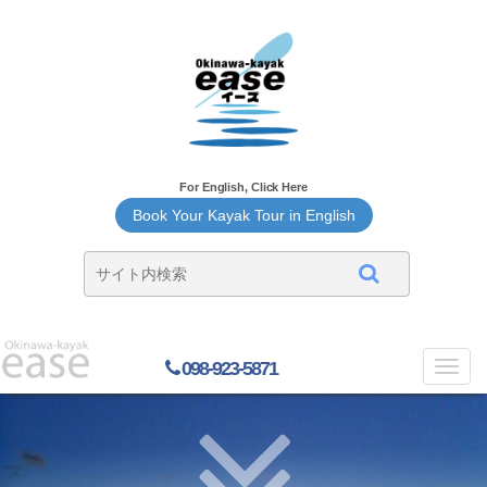
For English, Click Here
Book Your Kayak Tour in English
098-923-5871
Toggl
navig