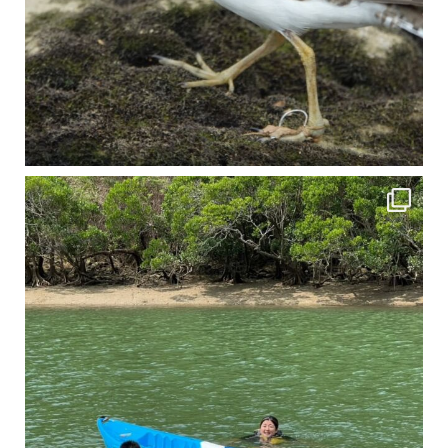
4月に入り、新人教育の為カヤックから落ちた際の救助の実技練習の風景です。 一人前の