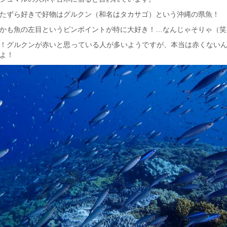
たずら好きで好物はグルクン（和名はタカサゴ）という沖縄の県魚！
かも魚の左目というピンポイントが特に大好き！…なんじゃそりゃ（笑
！グルクンが赤いと思っている人が多いようですが、本当は赤くない
よ！