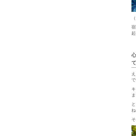
（
宿
起
え
で
キ
ま
と
ね
そ