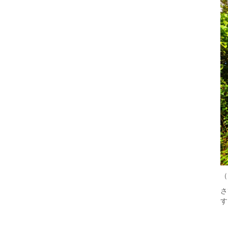
（
さ
す