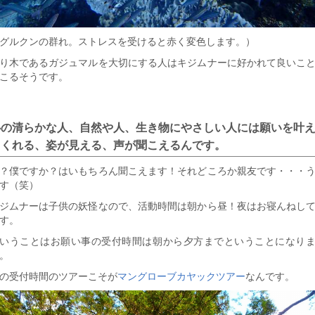
グルクンの群れ。ストレスを受けると赤く変色します。）
り木であるガジュマルを大切にする人はキジムナーに好かれて良いこ
こるそうです。
心の清らかな人、自然や人、生き物にやさしい人には願いを叶
てくれる、姿が見える、声が聞こえるんです。
？僕ですか？はいもちろん聞こえます！それどころか親友です・・・
す（笑）
ジムナーは子供の妖怪なので、活動時間は朝から昼！夜はお寝んねし
す。
いうことはお願い事の受付時間は朝から夕方までということになり
。
の受付時間のツアーこそが
マングローブカヤックツアー
なんです。