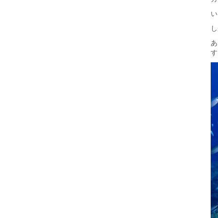
い
し
あ
す