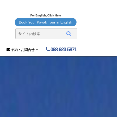
For English, Click Here
Book Your Kayak Tour in English
098-923-5871
予約・お問合せ