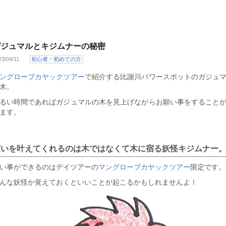
ガジュマルとキジムナーの秘密
23/04/11
初心者・初めての方
ングローブカヤックツアー
で紹介する比謝川パワースポットのガジュ
木。
るい時間であればガジュマルの木を見上げながらお願い事をすること
ます。
願いを叶えてくれるのは木ではなくて木に宿る妖怪キジムナー
い事ができるのはデイツアーの
マングローブカヤックツアー
限定です。
んな妖怪か覚えておくといいことが起こるかもしれませんよ！