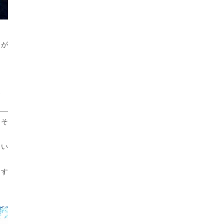
とが
え
うそ
てい
ます