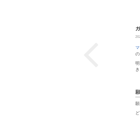
20
マ
の
明
き
願
ど