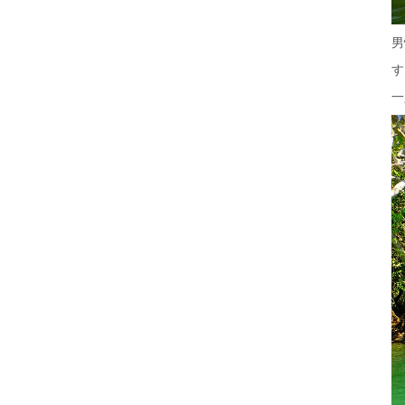
男
す
一