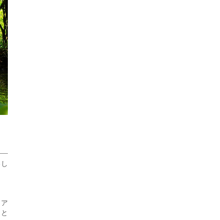
影
し
ツア
フと