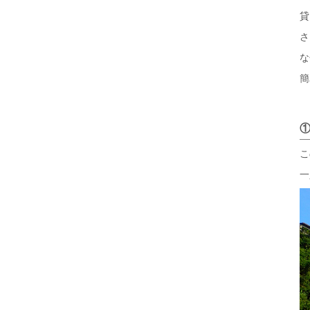
貸
さ
な
簡
こ
一