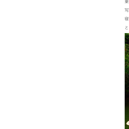
乗
写
寝
と