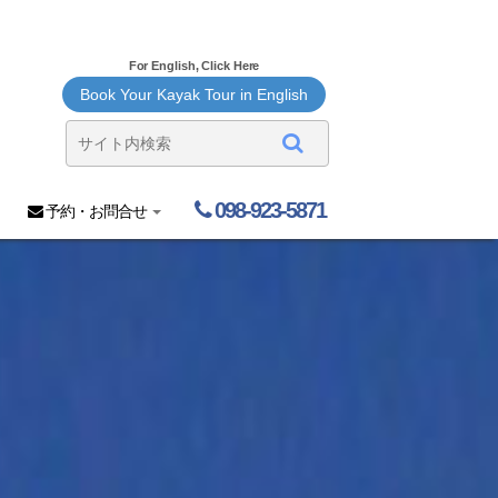
For English, Click Here
Book Your Kayak Tour in English
098-923-5871
予約・お問合せ