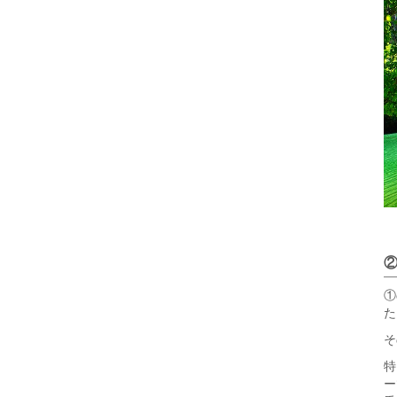
①
た
そ
特
ー