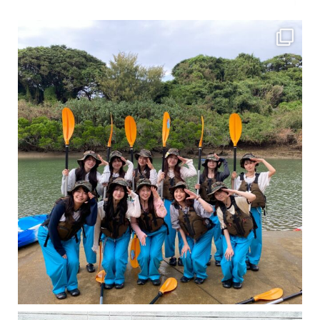
女性のお客様も増えていますよ～
力に自信がなくて心配… 初心者だから心配… そ
卒業旅行シーズンという事で学生のお客様が増えております！ お友達、家族、好き