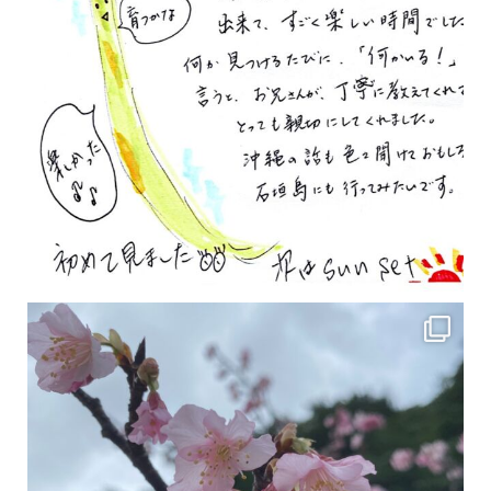
2月の沖縄は桜の季節です♪ こちらは日本で最も咲くのが早い桜 「カンヒザクラ」となって