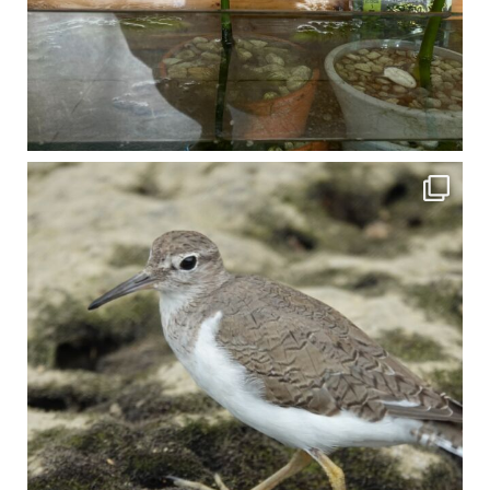
比謝川でよく見られる生き物 「イソシギ」の足に釣り針が(>_<) 比謝川は釣りが可