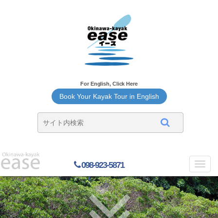
For English, Click Here
Book Your Kayak Tour in English
098-923-5871
Toggl
navig