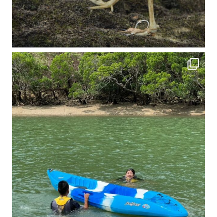
4月に入り、新人教育の為カヤックから落ちた際の救助の実技練習の風景です。 一人前の