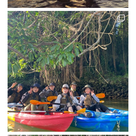
12月に入り、沖縄も流石に半袖では過ごせなくなってきました
ですが、日中はまだ20℃
11月となり沖縄も寒くなってきましたが まだまだ沖縄は半袖です
この時期は、修学旅行