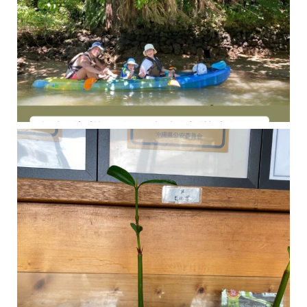
今年の1月にお店に植えたマングローブ(メヒルギ)の苗が成長してきました
マングロ