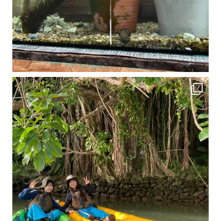
1月は流石に沖縄も寒くなってきました
ですが、ご安心ください！ 無料貸し出しの防水