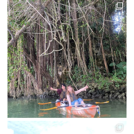
梅雨真っ只中の沖縄ですが 今日もカンカンに晴れてくれました！！
今日は満潮だっ