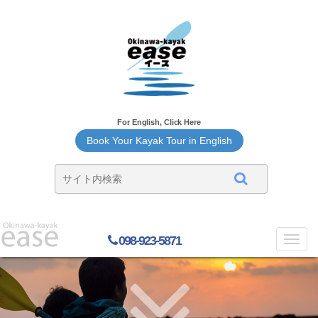
For English, Click Here
Book Your Kayak Tour in English
098-923-5871
Toggl
navig