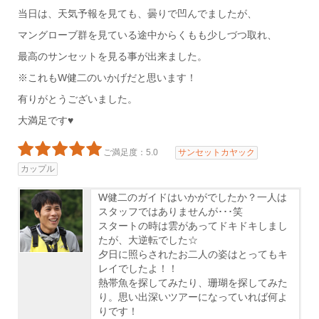
当日は、天気予報を見ても、曇りで凹んでましたが、
マングローブ群を見ている途中からくもも少しづつ取れ、
最高のサンセットを見る事が出来ました。
※これもW健二のいかげだと思います！
有りがとうございました。
大満足です♥
ご満足度：5.0
サンセットカヤック
カップル
W健二のガイドはいかがでしたか？一人は
スタッフではありませんが･･･笑
スタートの時は雲があってドキドキしまし
たが、大逆転でした☆
夕日に照らされたお二人の姿はとってもキ
レイでしたよ！！
熱帯魚を探してみたり、珊瑚を探してみた
り。思い出深いツアーになっていれば何よ
りです！