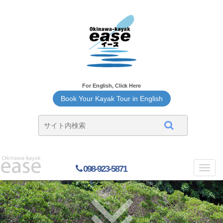
For English, Click Here
Book Your Kayak Tour in English
098-923-5871
Toggl
navig