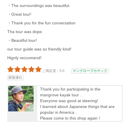
・The surroundings was beautiful.
・Great tour!
・Thank you for the fun conversation
Tha tour was dope.
・Beautiful tour!
our tour guide was so friendly kind!
Hignly reccomend!
ご満足度：5.0
マングローブカヤック
家族連れ
Thank you for participating in the
mangrove kayak tour．
Everyone was good at steering!
I learned about Japanese things that are
popular in America．
Please come to this shop again！