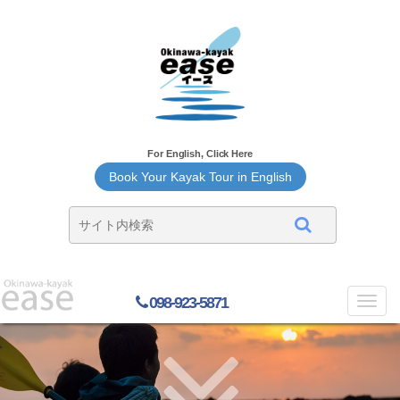
For English, Click Here
Book Your Kayak Tour in English
098-923-5871
Toggl
navig