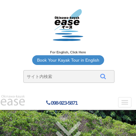
For English, Click Here
Book Your Kayak Tour in English
098-923-5871
Toggl
navig