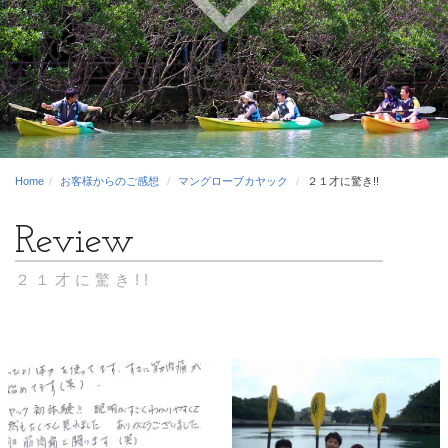
Home
お客様からのご感想
マングローブカヤック
２１才に驚き!!
２１才に驚き!!