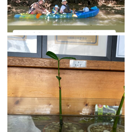
今年の1月にお店に植えたマングローブ(メヒルギ)の苗が成長してきました
マングロ