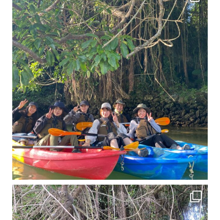
11月となり沖縄も寒くなってきましたが まだまだ沖縄は半袖です
この時期は、修学旅行