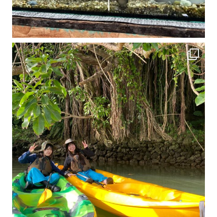
1月は流石に沖縄も寒くなってきました
ですが、ご安心ください！ 無料貸し出しの防水