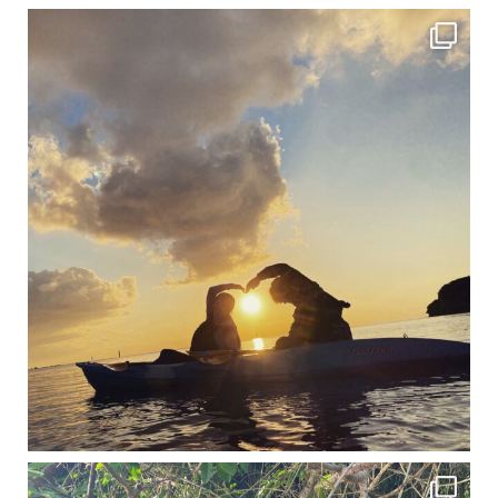
修学旅行シーズンも終わり、一気に冷え込んできました。 2025年今年もあっという間に終
12月に入り、沖縄も流石に半袖では過ごせなくなってきました
ですが、日中はまだ20℃