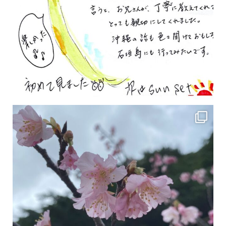
2月の沖縄は桜の季節です♪ こちらは日本で最も咲くのが早い桜 「カンヒザクラ」となって