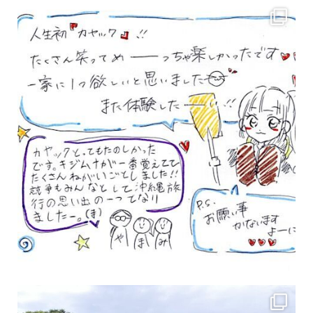
女性のお客様も増えていますよ～
力に自信がなくて心配… 初心者だから心配… そ