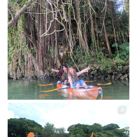
梅雨真っ只中の沖縄ですが 今日もカンカンに晴れてくれました！！
今日は満潮だっ