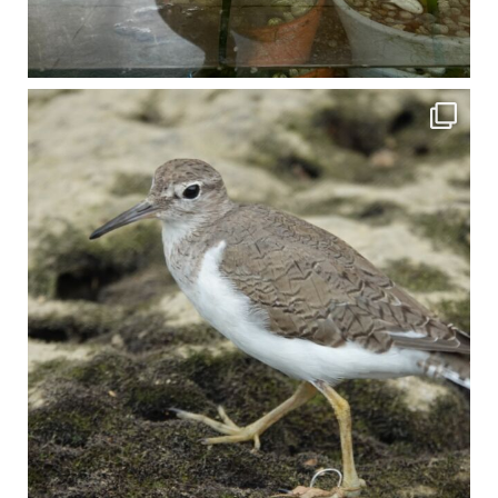
比謝川でよく見られる生き物 「イソシギ」の足に釣り針が(>_<) 比謝川は釣りが可