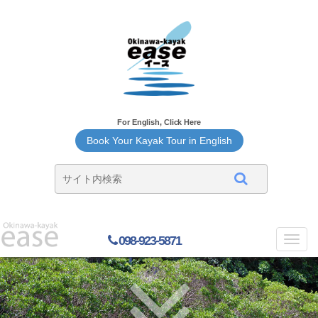
For English, Click Here
Book Your Kayak Tour in English
098-923-5871
Toggl
navig