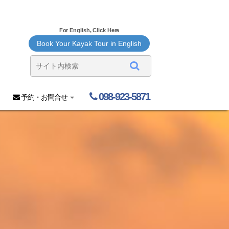
For English, Click Here
Book Your Kayak Tour in English
098-923-5871
予約・お問合せ