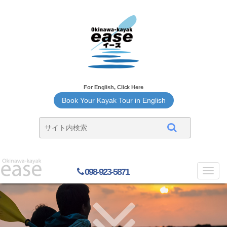
For English, Click Here
Book Your Kayak Tour in English
098-923-5871
Toggl
navig