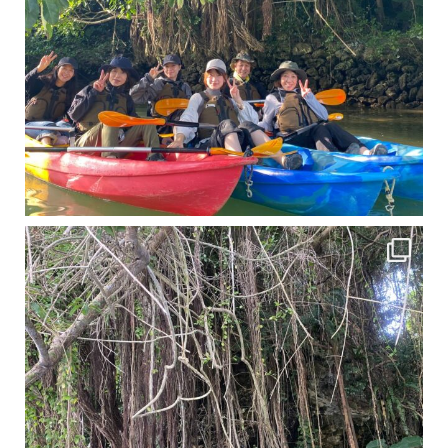
11月となり沖縄も寒くなってきましたが まだまだ沖縄は半袖です
この時期は、修学旅行