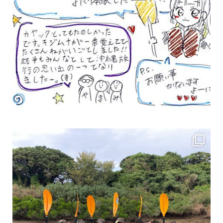
女性のお客様も増えていますよ～
力に自信がなくて心配… 初心者だから心配… そ