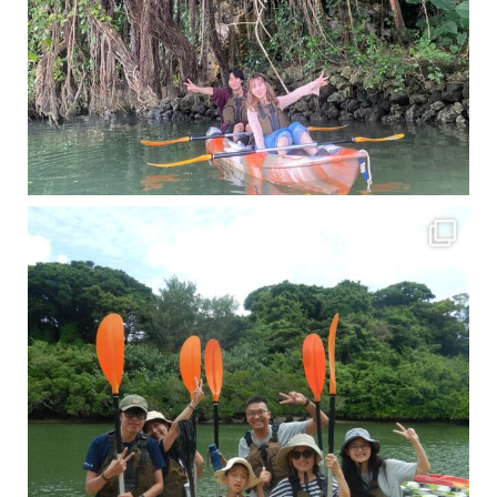
梅雨真っ只中の沖縄ですが 今日もカンカンに晴れてくれました！！
今日は満潮だっ