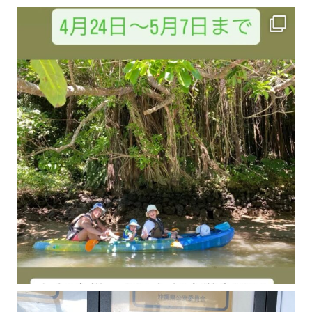
今年の1月にお店に植えたマングローブ(メヒルギ)の苗が成長してきました
マングロ