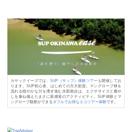
カヤックイーズでは、
SUP（サップ）体験ツアー
も開催してお
ります。SUP初心者、はじめての方大歓迎。マングローブ林を
流れる穏やかな川を漕ぎ進む水面散歩は、エクササイズと癒や
しを兼ね備えたまさに新感覚のアクティビティ。SUP体験とマ
ングローブ観察ができる
ダブルでお得なエコツアー体験
です。