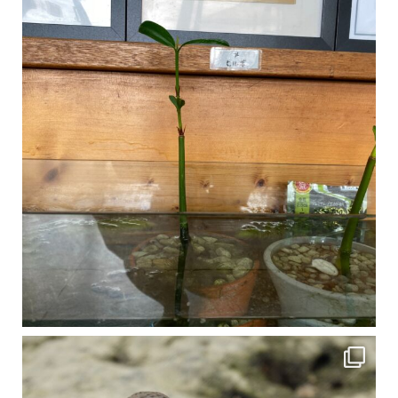
比謝川でよく見られる生き物 「イソシギ」の足に釣り針が(>_<) 比謝川は釣りが可