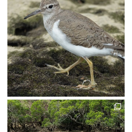
4月に入り、新人教育の為カヤックから落ちた際の救助の実技練習の風景です。 一人前の