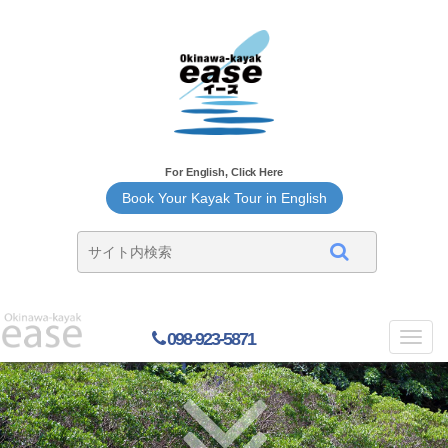
For English, Click Here
Book Your Kayak Tour in English
098-923-5871
Toggl
navig