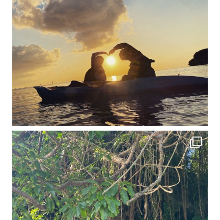
12月に入り、沖縄も流石に半袖では過ごせなくなってきました
ですが、日中はまだ20℃