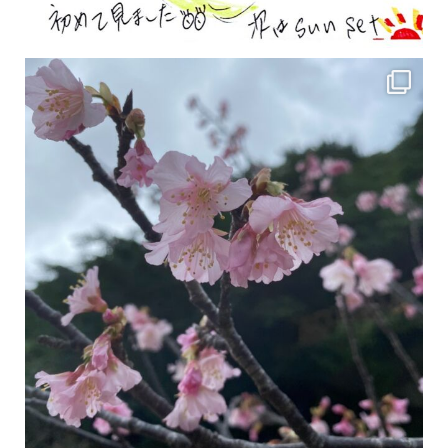
2月の沖縄は桜の季節です♪ こちらは日本で最も咲くのが早い桜 「カンヒザクラ」となって