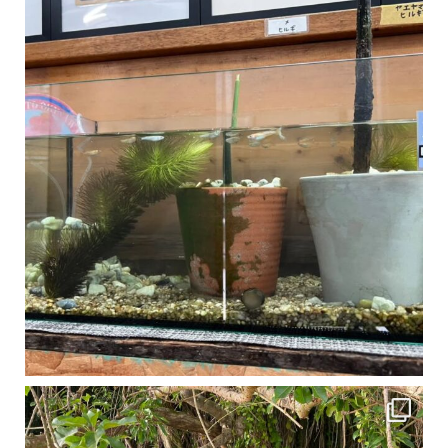
1月は流石に沖縄も寒くなってきました
ですが、ご安心ください！ 無料貸し出しの防水