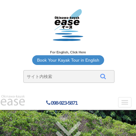
For English, Click Here
Book Your Kayak Tour in English
098-923-5871
Toggl
navig