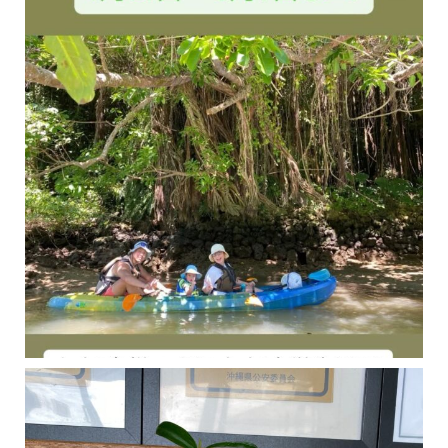
今年の1月にお店に植えたマングローブ(メヒルギ)の苗が成長してきました
マングロ