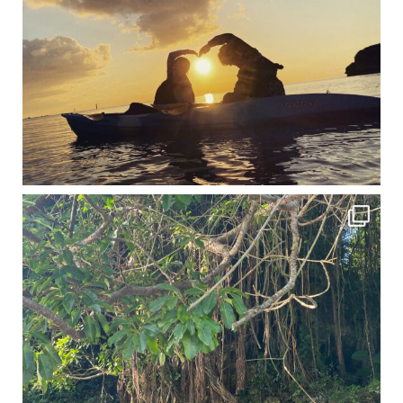
12月に入り、沖縄も流石に半袖では過ごせなくなってきました
ですが、日中はまだ20℃