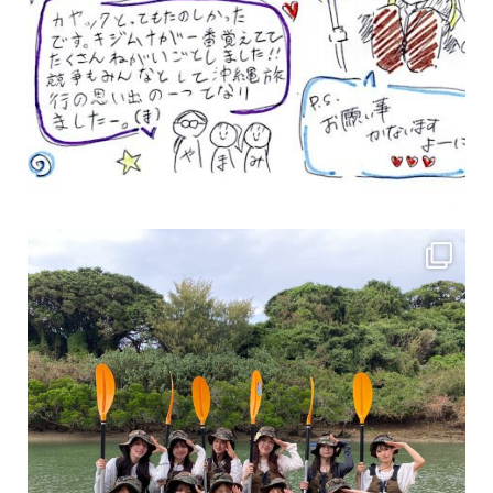
女性のお客様も増えていますよ～
力に自信がなくて心配… 初心者だから心配… そ