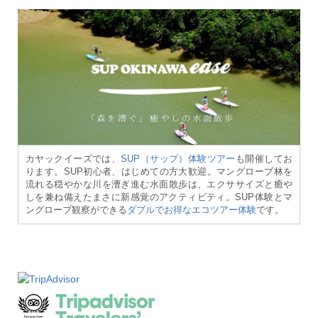
カヤックイーズでは、
SUP（サップ）体験ツアー
も開催してお
ります。SUP初心者、はじめての方大歓迎。マングローブ林を
流れる穏やかな川を漕ぎ進む水面散歩は、エクササイズと癒や
しを兼ね備えたまさに新感覚のアクティビティ。SUP体験とマ
ングローブ観察ができる
ダブルでお得なエコツアー体験
です。