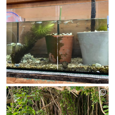
1月は流石に沖縄も寒くなってきました
ですが、ご安心ください！ 無料貸し出しの防水