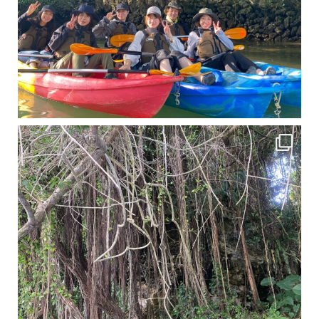
11月となり沖縄も寒くなってきましたが まだまだ沖縄は半袖です
この時期は、修学旅行