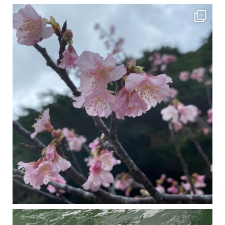
2月の沖縄は桜の季節です♪ こちらは日本で最も咲くのが早い桜 「カンヒザクラ」となって