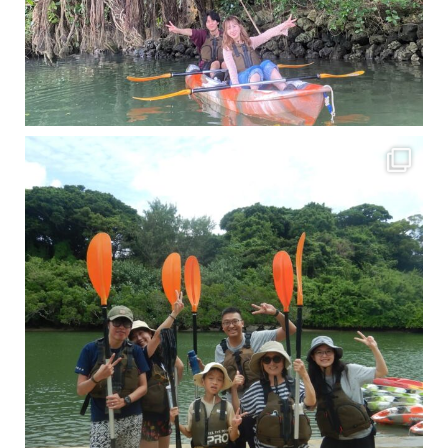
梅雨真っ只中の沖縄ですが 今日もカンカンに晴れてくれました！！
今日は満潮だっ