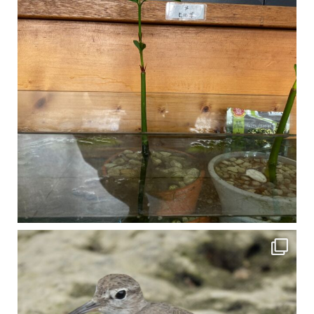
比謝川でよく見られる生き物 「イソシギ」の足に釣り針が(>_<) 比謝川は釣りが可