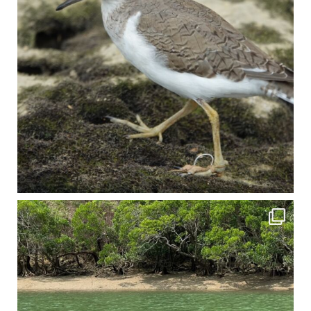
4月に入り、新人教育の為カヤックから落ちた際の救助の実技練習の風景です。 一人前の