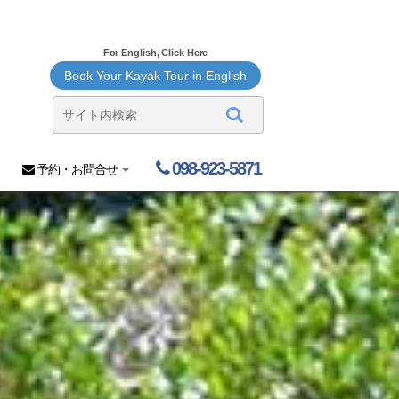
For English, Click Here
Book Your Kayak Tour in English
098-923-5871
予約・お問合せ