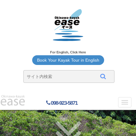
For English, Click Here
Book Your Kayak Tour in English
098-923-5871
Toggl
navig