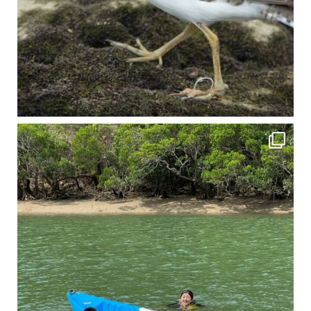
4月に入り、新人教育の為カヤックから落ちた際の救助の実技練習の風景です。 一人前の