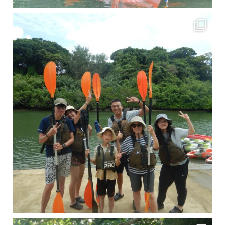
梅雨真っ只中の沖縄ですが 今日もカンカンに晴れてくれました！！
今日は満潮だっ
引き潮だったの