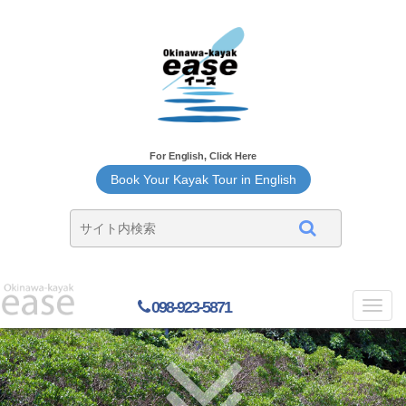
For English, Click Here
Book Your Kayak Tour in English
098-923-5871
Toggl
navig