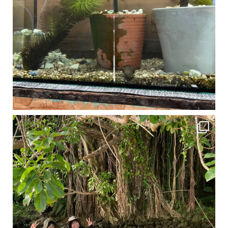
1月は流石に沖縄も寒くなってきました
ですが、ご安心ください！ 無料貸し出しの防水