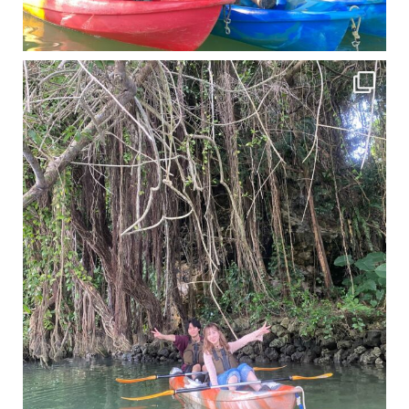
11月となり沖縄も寒くなってきましたが まだまだ沖縄は半袖です
この時期は、修学旅行