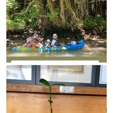
今年の1月にお店に植えたマングローブ(メヒルギ)の苗が成長してきました
マングロ