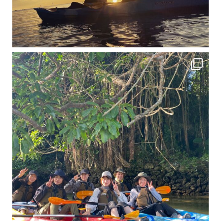
12月に入り、沖縄も流石に半袖では過ごせなくなってきました
ですが、日中はまだ20℃