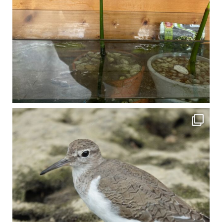
比謝川でよく見られる生き物 「イソシギ」の足に釣り針が(>_<) 比謝川は釣りが可