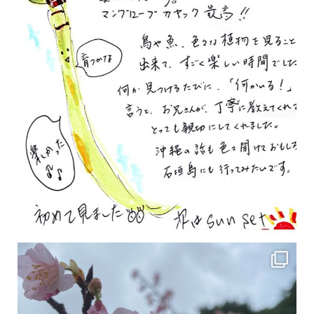
2月の沖縄は桜の季節です♪ こちらは日本で最も咲くのが早い桜 「カンヒザクラ」となって