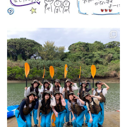
女性のお客様も増えていますよ～
力に自信がなくて心配… 初心者だから心配… そ