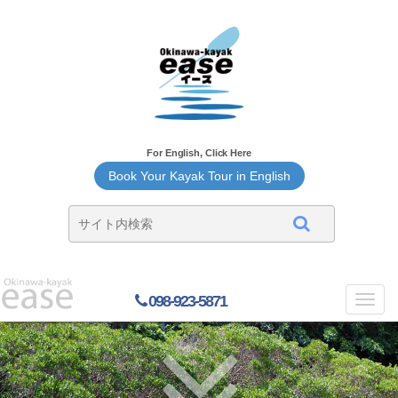
For English, Click Here
Book Your Kayak Tour in English
098-923-5871
Toggl
navig