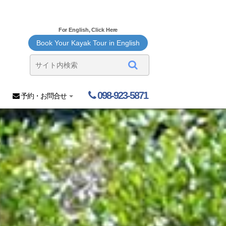
For English, Click Here
Book Your Kayak Tour in English
098-923-5871
予約・お問合せ