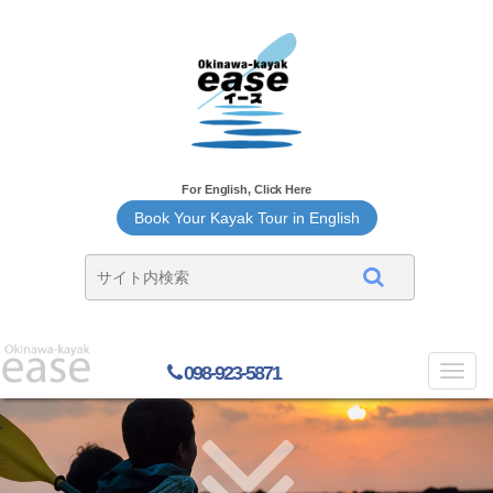
For English, Click Here
Book Your Kayak Tour in English
098-923-5871
Toggl
navig