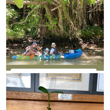
今年の1月にお店に植えたマングローブ(メヒルギ)の苗が成長してきました
マングロ