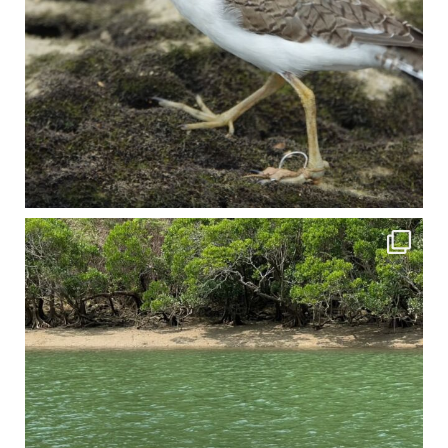
4月に入り、新人教育の為カヤックから落ちた際の救助の実技練習の風景です。 一人前の