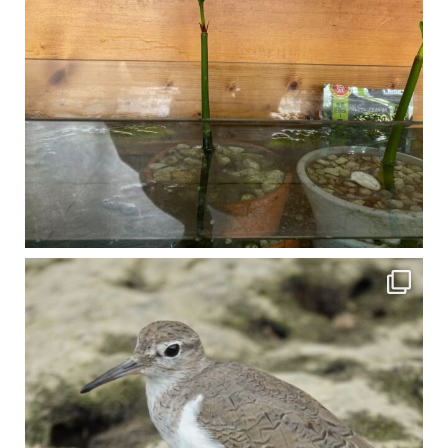
比謝川でよく見られる生き物 「イソシギ」の足に釣り針が(>_<) 比謝川は釣りが可