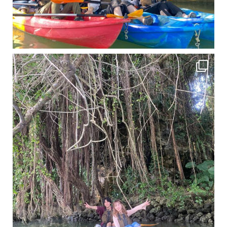
11月となり沖縄も寒くなってきましたが まだまだ沖縄は半袖です
この時期は、修学旅行