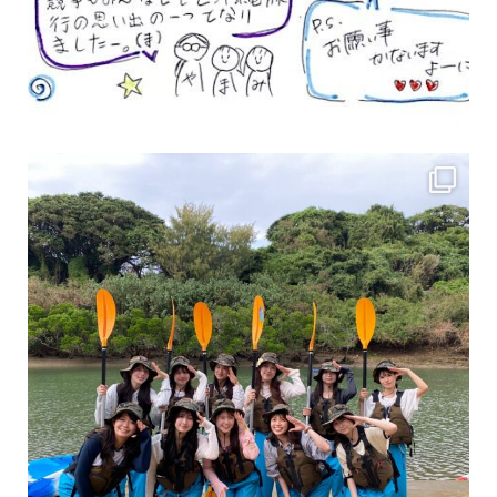
女性のお客様も増えていますよ～
力に自信がなくて心配… 初心者だから心配… そ