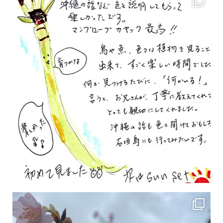
2月の沖縄は桜の季節です♪ こちらは日本で最も咲くのが早い桜 「カンヒザクラ」となって