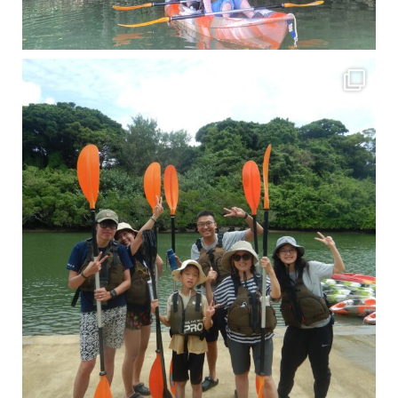
梅雨真っ只中の沖縄ですが 今日もカンカンに晴れてくれました！！
今日は満潮だっ