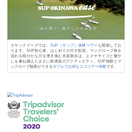
カヤックイーズでは、
SUP（サップ）体験ツアー
も開催してお
ります。SUP初心者、はじめての方大歓迎。マングローブ林を
流れる穏やかな川を漕ぎ進む水面散歩は、エクササイズと癒や
しを兼ね備えたまさに新感覚のアクティビティ。SUP体験とマ
ングローブ観察ができる
ダブルでお得なエコツアー体験
です。