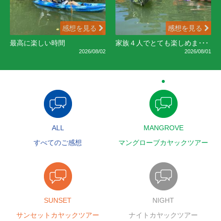
感想を見る
感想を見る
最高に楽しい時間
家族４人でとても楽しめま･･･
2026/08/02
2026/08/01
ALL
MANGROVE
すべてのご感想
マングローブカヤックツアー
SUNSET
NIGHT
サンセットカヤックツアー
ナイトカヤックツアー