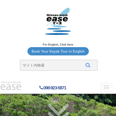
For English, Click Here
Book Your Kayak Tour in English
098-923-5871
Toggl
navig