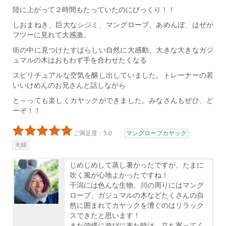
陸に上がって２時間もたっていたのにびっくり！！
しおまねき、巨大なシジミ、マングローブ、あめんぼ、はぜが
フツーに見れて大感激。
街の中に見つけたすばらしい自然に大感動、大きな大きなガジ
ュマルの木はおもわず手を合わせたくなる
スピリチュアルな空気を醸し出していました。トレーナーの若
いいけめんのお兄さんと話しながら
と～っても楽しくカヤックができました。みなさんもぜひ、ど
ーぞ！！
ご満足度：5.0
マングローブカヤック
夫婦
じめじめして蒸し暑かったですが、たまに
吹く風が心地よかったですね！
干潟には色んな生物、川の周りにはマング
ローブ、ガジュマルの木などたくさんの自
然に囲まれてカヤックを漕ぐのはリラック
スできたと思います！
また沖縄に遊びに来た時は、立ち寄ってく