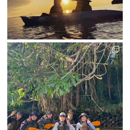
12月に入り、沖縄も流石に半袖では過ごせなくなってきました
ですが、日中はまだ20℃