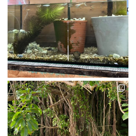
1月は流石に沖縄も寒くなってきました
ですが、ご安心ください！ 無料貸し出しの防水