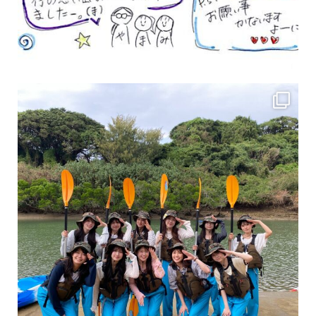
女性のお客様も増えていますよ～
力に自信がなくて心配… 初心者だから心配… そ