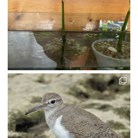
比謝川でよく見られる生き物 「イソシギ」の足に釣り針が(>_<) 比謝川は釣りが可