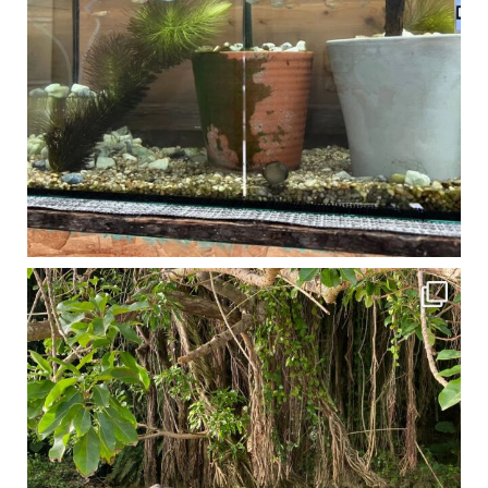
1月は流石に沖縄も寒くなってきました
ですが、ご安心ください！ 無料貸し出しの防水