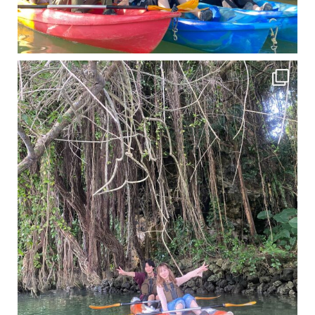
11月となり沖縄も寒くなってきましたが まだまだ沖縄は半袖です
この時期は、修学旅行