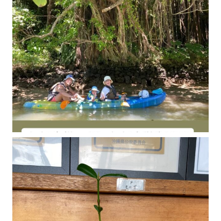
今年の1月にお店に植えたマングローブ(メヒルギ)の苗が成長してきました
マングロ