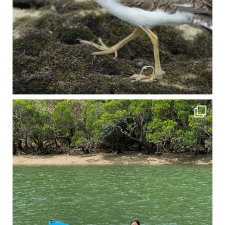
4月に入り、新人教育の為カヤックから落ちた際の救助の実技練習の風景です。 一人前の