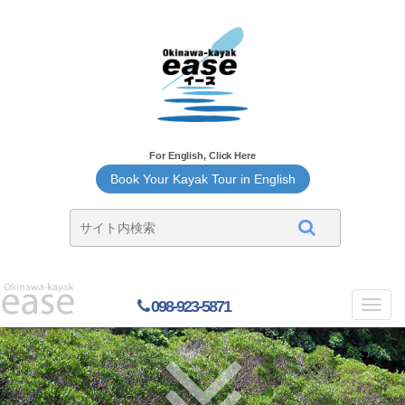
For English, Click Here
Book Your Kayak Tour in English
098-923-5871
Toggl
navig