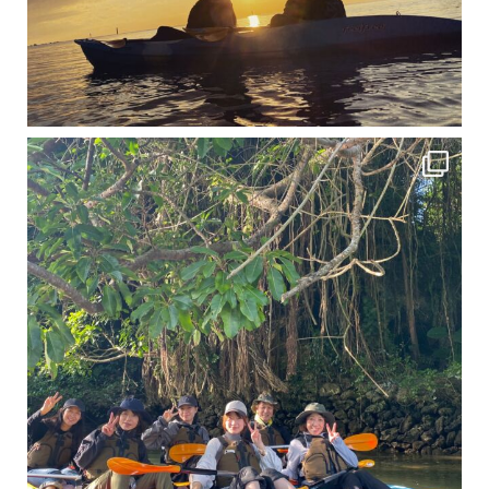
12月に入り、沖縄も流石に半袖では過ごせなくなってきました
ですが、日中はまだ20℃