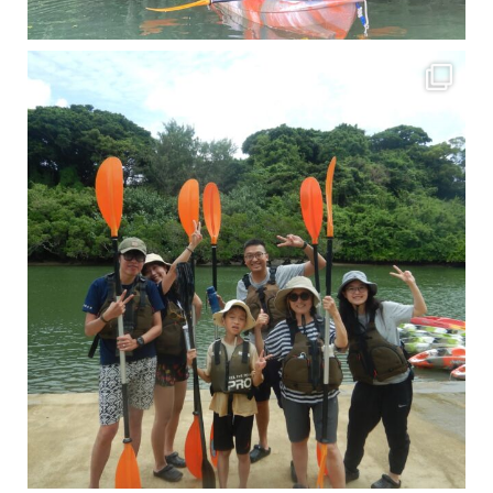
梅雨真っ只中の沖縄ですが 今日もカンカンに晴れてくれました！！
今日は満潮だっ