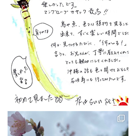
2月の沖縄は桜の季節です♪ こちらは日本で最も咲くのが早い桜 「カンヒザクラ」となって