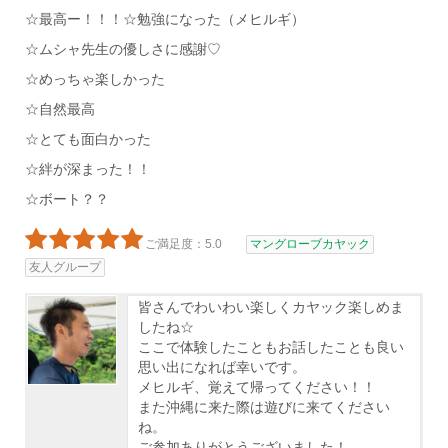
☆最高ー！！！☆勉強になった（メヒルギ）
☆ムシャ先生の優しさに感謝♡
☆めっちゃ楽しかった
☆自然最高
☆とても面白かった
☆絆が深まった！！
☆ボート？？
ご満足度：5.0
マングローブカヤック
友人グループ
皆さんでわいわい楽しくカヤック楽しめま
したね☆
ここで体験したこともお話したことも良い
思い出になれば幸いです。
メヒルギ、覚えて帰ってください！！
また沖縄に来た際は遊びに来てください
ね。
ご参加ありがとうございました！