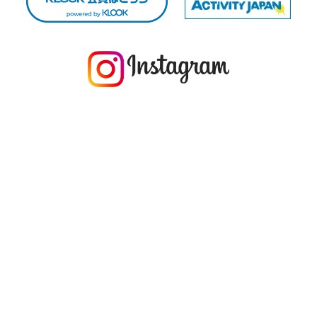
今年の1月にお店に植えたマングローブ(メヒルギ)の苗が成長してきました
マングロ