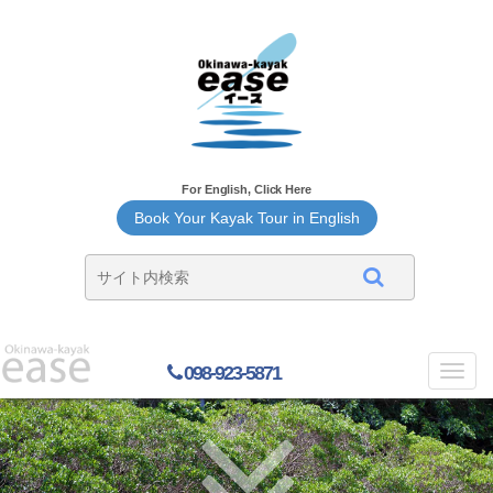
For English, Click Here
Book Your Kayak Tour in English
098-923-5871
Toggl
navig