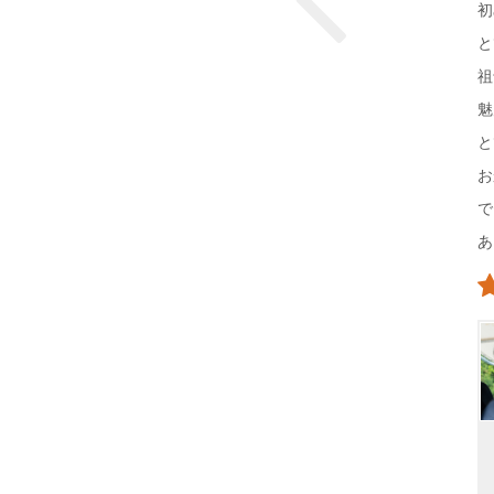
初
と
祖
魅
と
お
で
あ