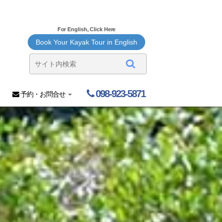
For English, Click Here
Book Your Kayak Tour in English
098-923-5871
予約・お問合せ