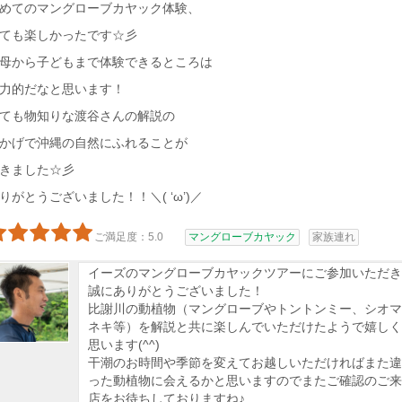
めてのマングローブカヤック体験、
ても楽しかったです☆彡
母から子どもまで体験できるところは
力的だなと思います！
ても物知りな渡谷さんの解説の
かげで沖縄の自然にふれることが
きました☆彡
りがとうございました！！＼( ‘ω’)／
ご満足度：5.0
マングローブカヤック
家族連れ
イーズのマングローブカヤックツアーにご参加いただき
誠にありがとうございました！
比謝川の動植物（マングローブやトントンミー、シオマ
ネキ等）を解説と共に楽しんでいただけたようで嬉しく
思います(^^)
干潮のお時間や季節を変えてお越しいただければまた違
った動植物に会えるかと思いますのでまたご確認のご来
店をお待ちしておりますね♪