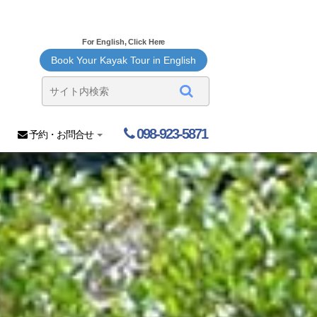
For English, Click Here
Book Your Kayak Tour in English
098-923-5871
予約・お問合せ