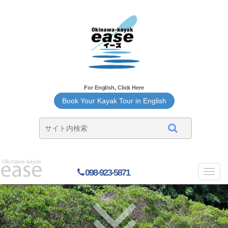
For English, Click Here
Book Your Kayak Tour in English
098-923-5871
Toggl
navig