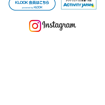
今年の1月にお店に植えたマングローブ(メヒルギ)の苗が成長してきました
マングロ