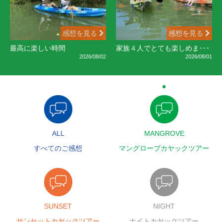
感想を見る
感想を見る
最高に楽しい時間
家族４人でとても楽しめま･･･
2026/08/02
2026/08/01
ALL
MANGROVE
すべてのご感想
マングローブカヤックツアー
SUNSET
NIGHT
サンセットカヤックツアー
ナイトカヤックツアー