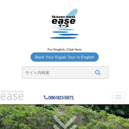
For English, Click Here
Book Your Kayak Tour in English
098-923-5871
Toggl
navig