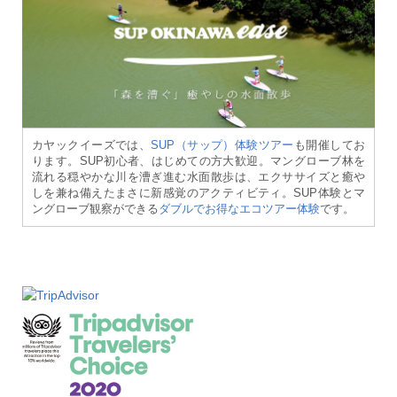
カヤックイーズでは、
SUP（サップ）体験ツアー
も開催してお
ります。SUP初心者、はじめての方大歓迎。マングローブ林を
流れる穏やかな川を漕ぎ進む水面散歩は、エクササイズと癒や
しを兼ね備えたまさに新感覚のアクティビティ。SUP体験とマ
ングローブ観察ができる
ダブルでお得なエコツアー体験
です。