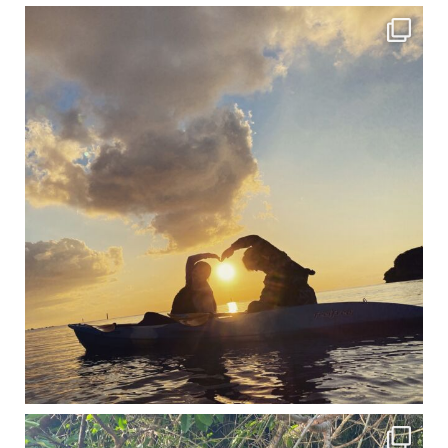
修学旅行シーズンも終わり、一気に冷え込んできました。 2025年今年もあっという間に終
12月に入り、沖縄も流石に半袖では過ごせなくなってきました
ですが、日中はまだ20℃