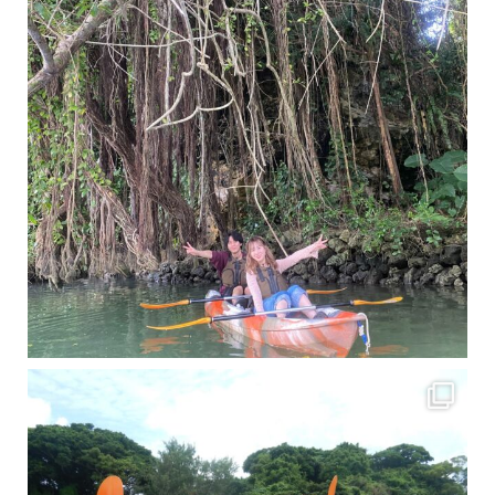
梅雨真っ只中の沖縄ですが 今日もカンカンに晴れてくれました！！
今日は満潮だっ