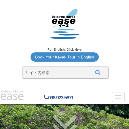
For English, Click Here
Book Your Kayak Tour in English
098-923-5871
Toggl
navig