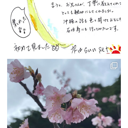
2月の沖縄は桜の季節です♪ こちらは日本で最も咲くのが早い桜 「カンヒザクラ」となって