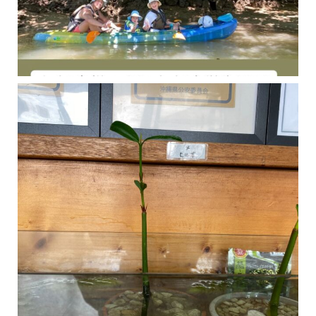
今年の1月にお店に植えたマングローブ(メヒルギ)の苗が成長してきました
マングロ