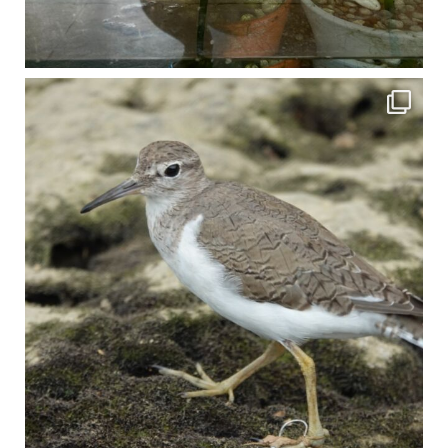
比謝川でよく見られる生き物 「イソシギ」の足に釣り針が(>_<) 比謝川は釣りが可