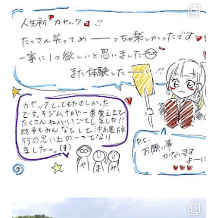
女性のお客様も増えていますよ～
力に自信がなくて心配… 初心者だから心配… そ