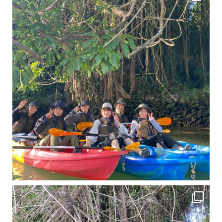
11月となり沖縄も寒くなってきましたが まだまだ沖縄は半袖です
この時期は、修学旅行