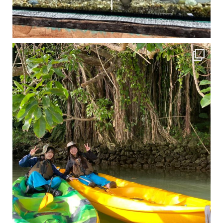
1月は流石に沖縄も寒くなってきました
ですが、ご安心ください！ 無料貸し出しの防水