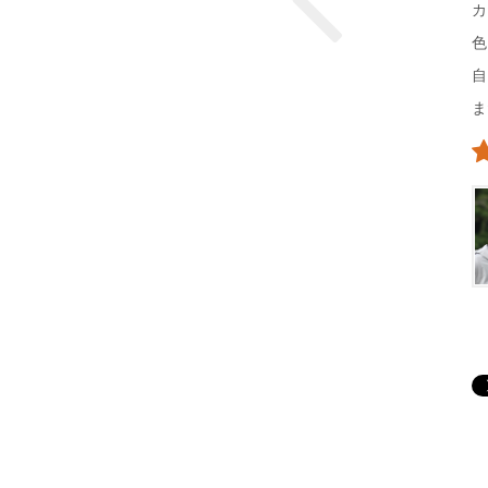
カ
色
自
ま