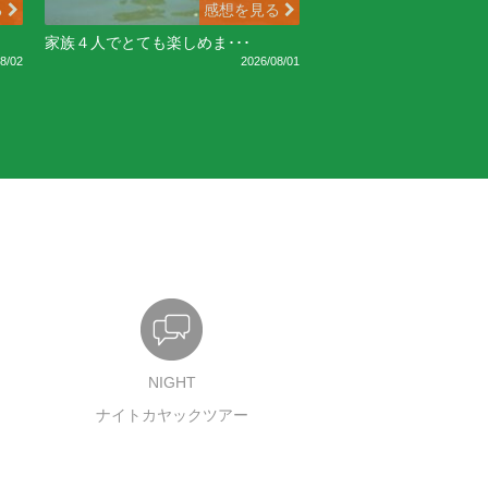
る
感想を見る
家族４人でとても楽しめま･･･
8/02
2026/08/01
NIGHT
ナイトカヤックツアー