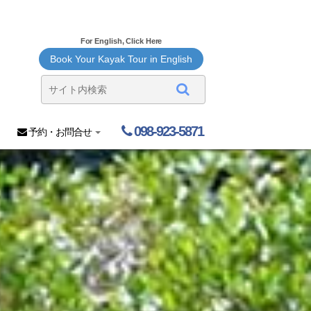
For English, Click Here
Book Your Kayak Tour in English
098-923-5871
予約・お問合せ