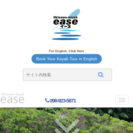
For English, Click Here
Book Your Kayak Tour in English
098-923-5871
Toggl
navig