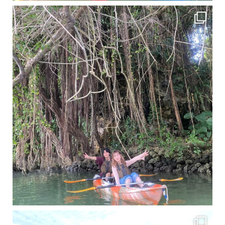
11月となり沖縄も寒くなってきましたが まだまだ沖縄は半袖です
この時期は、修学旅行
梅雨真っ只中の沖縄ですが 今日もカンカンに晴れてくれました！！
今日は満潮だっ