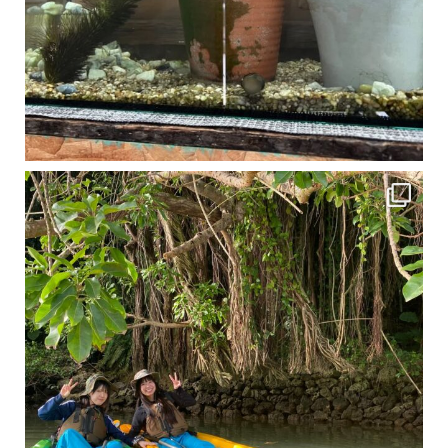
1月は流石に沖縄も寒くなってきました
ですが、ご安心ください！ 無料貸し出しの防水