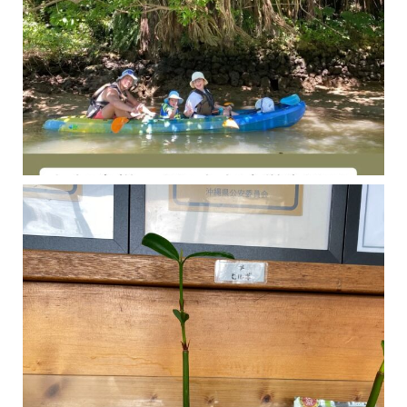
今年の1月にお店に植えたマングローブ(メヒルギ)の苗が成長してきました
マングロ