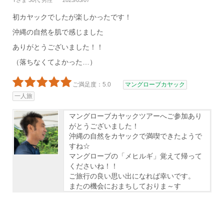
Yさま 30代 男性
2025/03/07
初カヤックでしたが楽しかったです！
沖縄の自然を肌で感じました
ありがとうございました！！
（落ちなくてよかった…）
ご満足度：5.0
マングローブカヤック
一人旅
マングローブカヤックツアーへご参加あり
がとうございました！
沖縄の自然をカヤックで満喫できたようで
すね☆
マングローブの「メヒルギ」覚えて帰って
くださいね！！
ご旅行の良い思い出になれば幸いです。
またの機会におまちしておりま～す