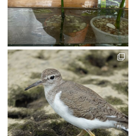
比謝川でよく見られる生き物 「イソシギ」の足に釣り針が(>_<) 比謝川は釣りが可