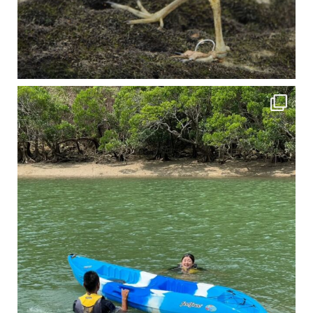
4月に入り、新人教育の為カヤックから落ちた際の救助の実技練習の風景です。 一人前の