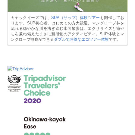
カヤックイーズでは、
SUP（サップ）体験ツアー
も開催してお
ります。SUP初心者、はじめての方大歓迎。マングローブ林を
流れる穏やかな川を漕ぎ進む水面散歩は、エクササイズと癒や
しを兼ね備えたまさに新感覚のアクティビティ。SUP体験とマ
ングローブ観察ができる
ダブルでお得なエコツアー体験
です。