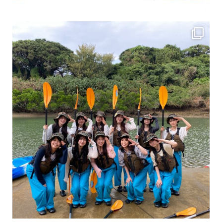
女性のお客様も増えていますよ～
力に自信がなくて心配… 初心者だから心配… そ