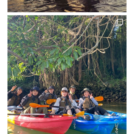
12月に入り、沖縄も流石に半袖では過ごせなくなってきました
ですが、日中はまだ20℃