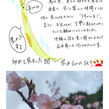
2月の沖縄は桜の季節です♪ こちらは日本で最も咲くのが早い桜 「カンヒザクラ」となって