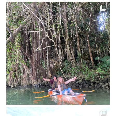
11月となり沖縄も寒くなってきましたが まだまだ沖縄は半袖です
この時期は、修学旅行
梅雨真っ只中の沖縄ですが 今日もカンカンに晴れてくれました！！
今日は満潮だっ