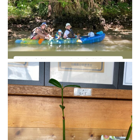
今年の1月にお店に植えたマングローブ(メヒルギ)の苗が成長してきました
マングロ