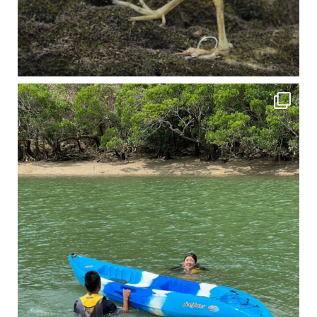
4月に入り、新人教育の為カヤックから落ちた際の救助の実技練習の風景です。 一人前の