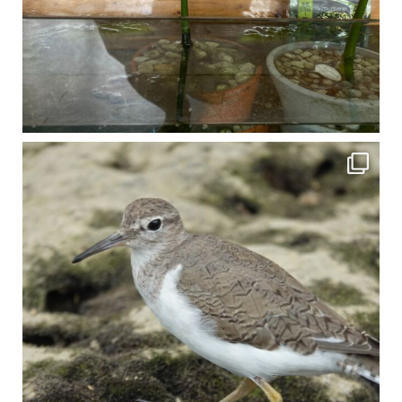
比謝川でよく見られる生き物 「イソシギ」の足に釣り針が(>_<) 比謝川は釣りが可