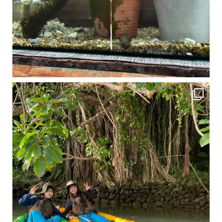
1月は流石に沖縄も寒くなってきました
ですが、ご安心ください！ 無料貸し出しの防水