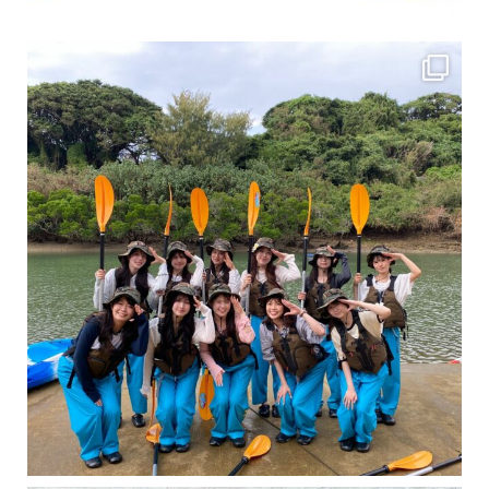
女性のお客様も増えていますよ～
力に自信がなくて心配… 初心者だから心配… そ
卒業旅行シーズンという事で学生のお客様が増えております！ お友達、家族、好き