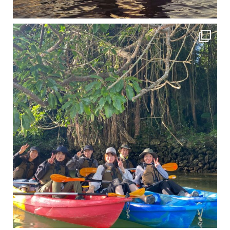
12月に入り、沖縄も流石に半袖では過ごせなくなってきました
ですが、日中はまだ20℃