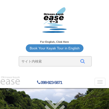
For English, Click Here
Book Your Kayak Tour in English
098-923-5871
Toggl
navig