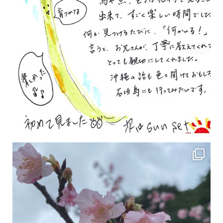
2月の沖縄は桜の季節です♪ こちらは日本で最も咲くのが早い桜 「カンヒザクラ」となって