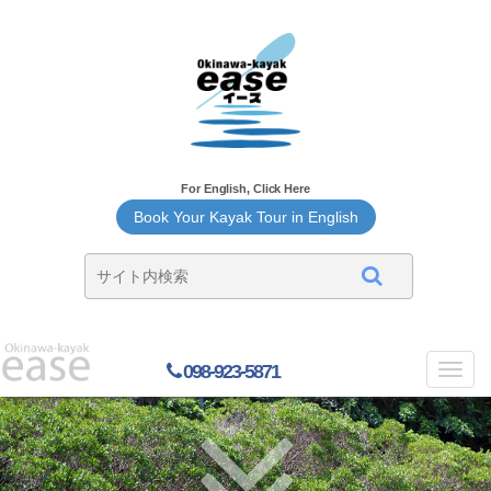
For English, Click Here
Book Your Kayak Tour in English
098-923-5871
Toggl
navig