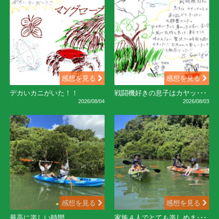
感想を見る
感想を見る
デカいカニがいた！！
戦闘機好きの息子はカヤッ･･･
2026/08/04
2026/08/03
感想を見る
感想を見る
最高に楽しい時間
家族４人でとても楽しめま･･･