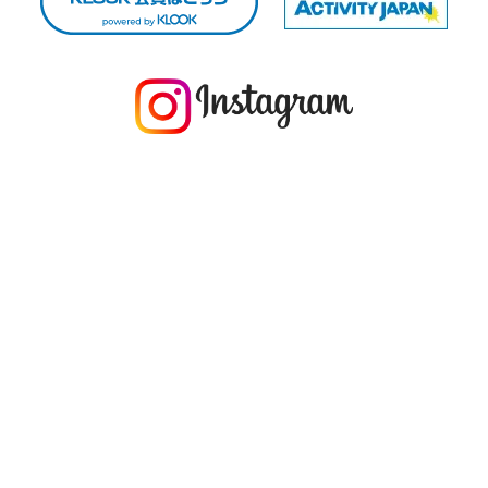
今年の1月にお店に植えたマングローブ(メヒルギ)の苗が成長してきました
マングロ