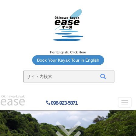
For English, Click Here
Book Your Kayak Tour in English
098-923-5871
Toggl
navig