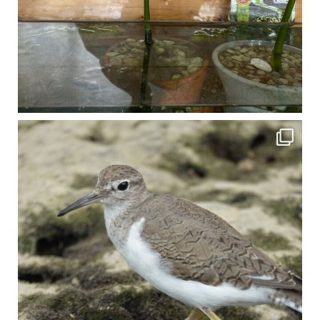
比謝川でよく見られる生き物 「イソシギ」の足に釣り針が(>_<) 比謝川は釣りが可