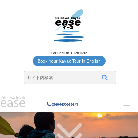
For English, Click Here
Book Your Kayak Tour in English
098-923-5871
Toggl
navig