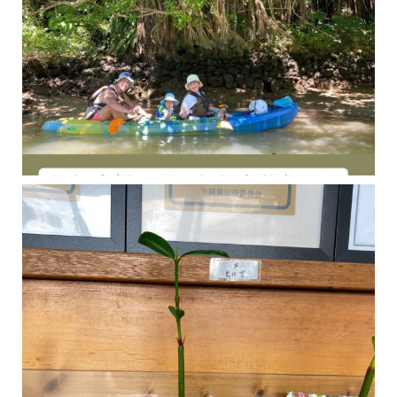
今年の1月にお店に植えたマングローブ(メヒルギ)の苗が成長してきました
マングロ