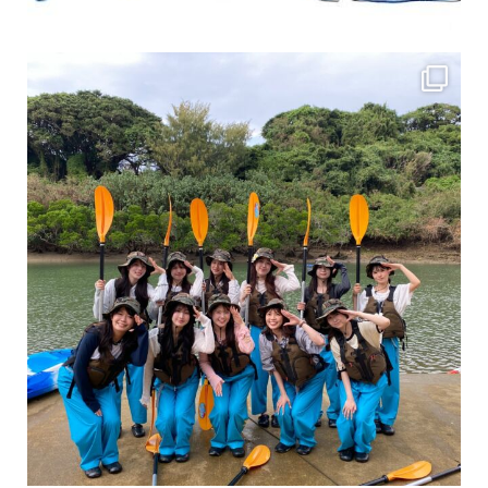
女性のお客様も増えていますよ～
力に自信がなくて心配… 初心者だから心配… そ