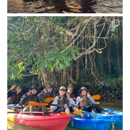
12月に入り、沖縄も流石に半袖では過ごせなくなってきました
ですが、日中はまだ20℃