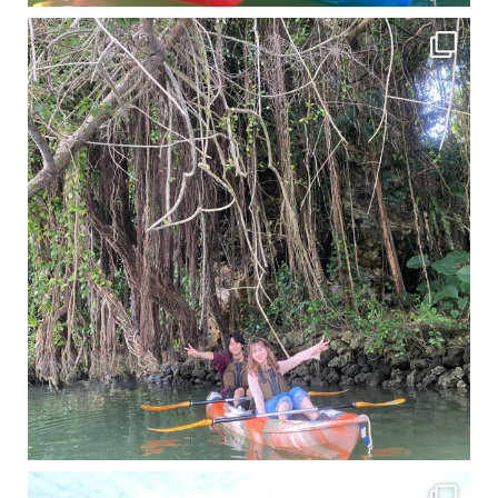
11月となり沖縄も寒くなってきましたが まだまだ沖縄は半袖です
この時期は、修学旅行
梅雨真っ只中の沖縄ですが 今日もカンカンに晴れてくれました！！
今日は満潮だっ