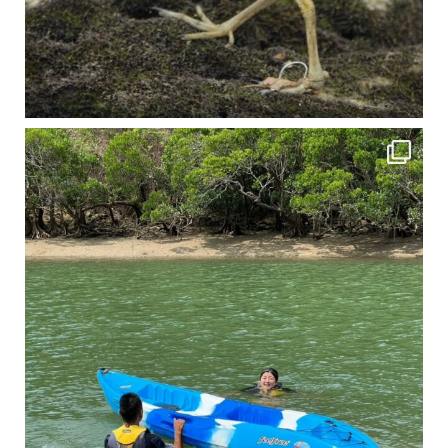
4月に入り、新人教育の為カヤックから落ちた際の救助の実技練習の風景です。 一人前の