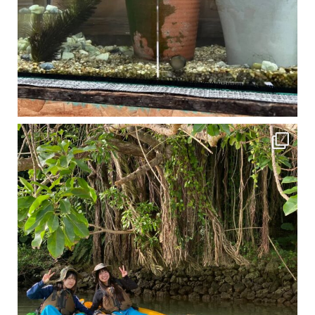
1月は流石に沖縄も寒くなってきました
ですが、ご安心ください！ 無料貸し出しの防水