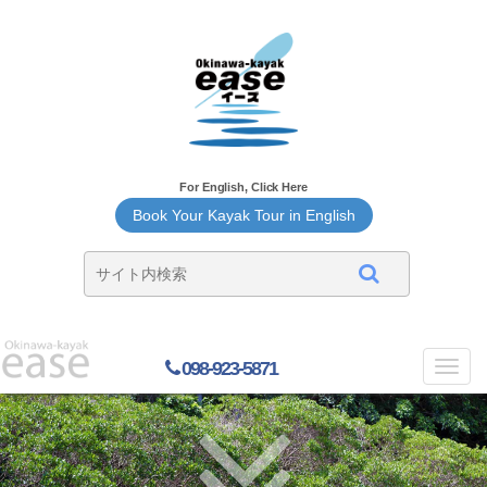
For English, Click Here
Book Your Kayak Tour in English
098-923-5871
Toggl
navig