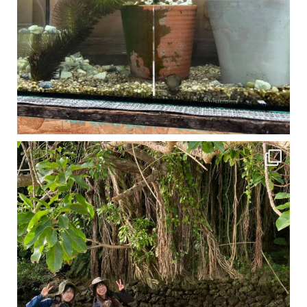
1月は流石に沖縄も寒くなってきました
ですが、ご安心ください！ 無料貸し出しの防水