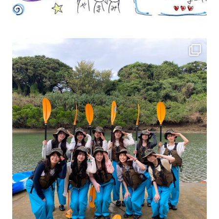
女性のお客様も増えていますよ～
力に自信がなくて心配… 初心者だから心配… そ