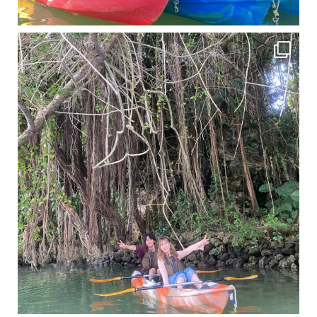
11月となり沖縄も寒くなってきましたが まだまだ沖縄は半袖です
この時期は、修学旅行