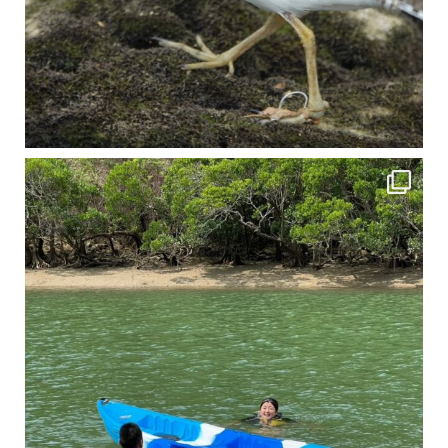
4月に入り、新人教育の為カヤックから落ちた際の救助の実技練習の風景です。 一人前の