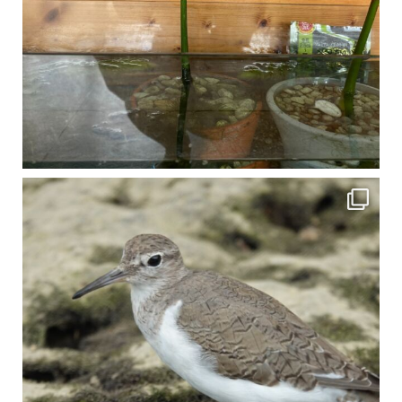
比謝川でよく見られる生き物 「イソシギ」の足に釣り針が(>_<) 比謝川は釣りが可