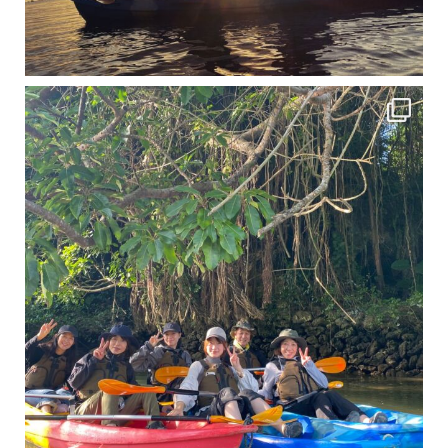
12月に入り、沖縄も流石に半袖では過ごせなくなってきました
ですが、日中はまだ20℃