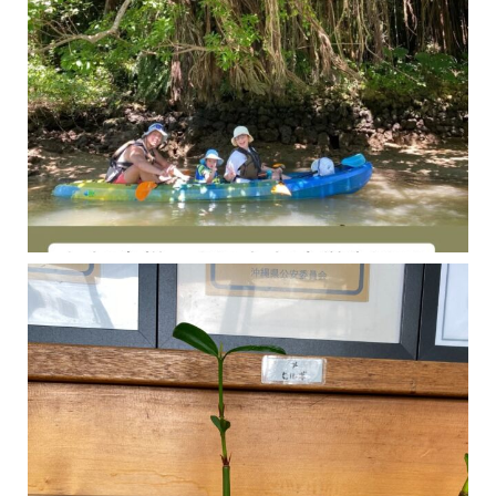
今年の1月にお店に植えたマングローブ(メヒルギ)の苗が成長してきました
マングロ