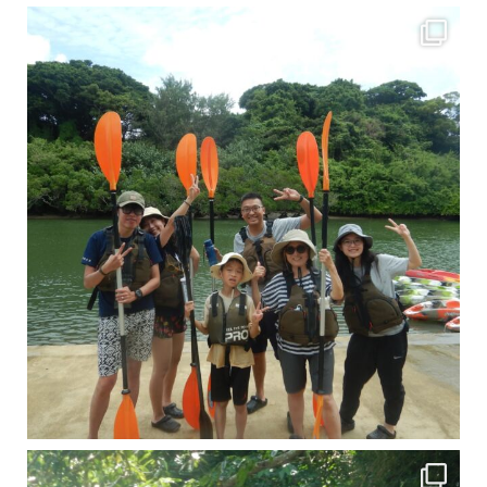
梅雨真っ只中の沖縄ですが 今日もカンカンに晴れてくれました！！
今日は満潮だっ
引き潮だったの