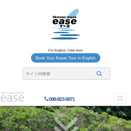
For English, Click Here
Book Your Kayak Tour in English
098-923-5871
Toggl
navig