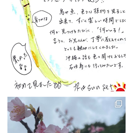
2月の沖縄は桜の季節です♪ こちらは日本で最も咲くのが早い桜 「カンヒザクラ」となって