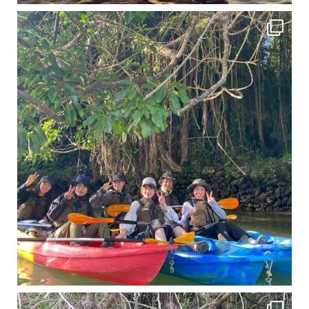
12月に入り、沖縄も流石に半袖では過ごせなくなってきました
ですが、日中はまだ20℃
11月となり沖縄も寒くなってきましたが まだまだ沖縄は半袖です
この時期は、修学旅行