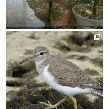
比謝川でよく見られる生き物 「イソシギ」の足に釣り針が(>_<) 比謝川は釣りが可