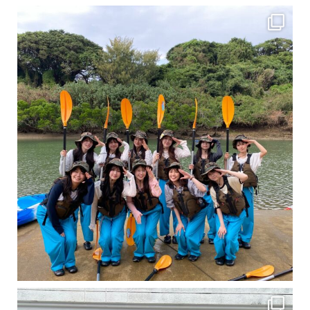
女性のお客様も増えていますよ～
力に自信がなくて心配… 初心者だから心配… そ
卒業旅行シーズンという事で学生のお客様が増えております！ お友達、家族、好き