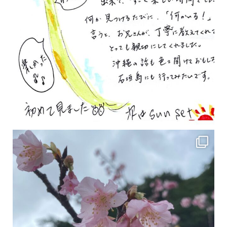
2月の沖縄は桜の季節です♪ こちらは日本で最も咲くのが早い桜 「カンヒザクラ」となって