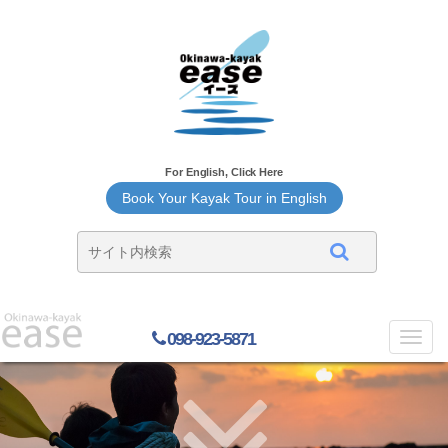
For English, Click Here
Book Your Kayak Tour in English
098-923-5871
Toggl
navig