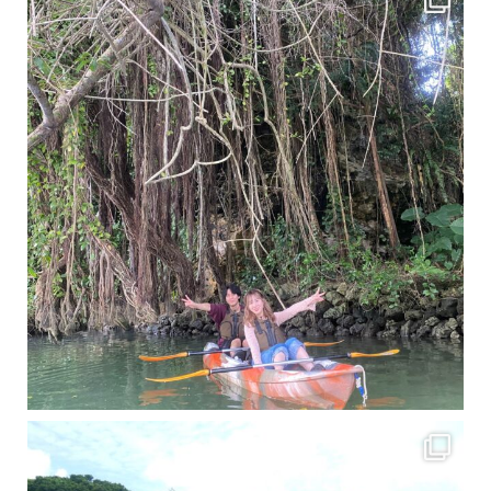
梅雨真っ只中の沖縄ですが 今日もカンカンに晴れてくれました！！
今日は満潮だっ