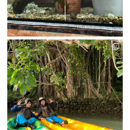
1月は流石に沖縄も寒くなってきました
ですが、ご安心ください！ 無料貸し出しの防水