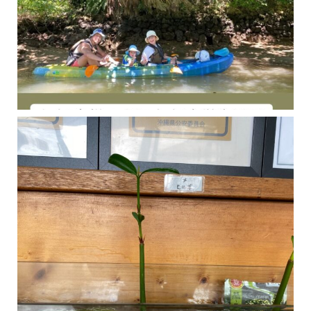
今年の1月にお店に植えたマングローブ(メヒルギ)の苗が成長してきました
マングロ