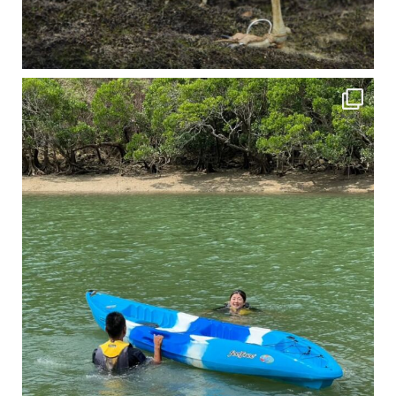
4月に入り、新人教育の為カヤックから落ちた際の救助の実技練習の風景です。 一人前の