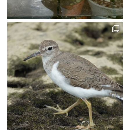
比謝川でよく見られる生き物 「イソシギ」の足に釣り針が(>_<) 比謝川は釣りが可