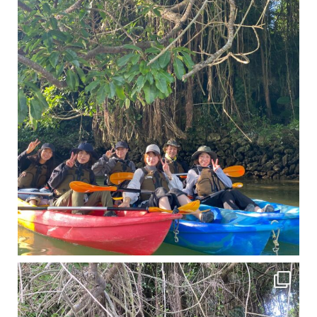
11月となり沖縄も寒くなってきましたが まだまだ沖縄は半袖です
この時期は、修学旅行