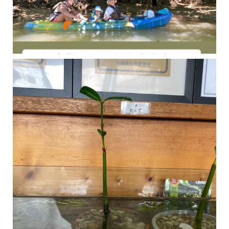
今年の1月にお店に植えたマングローブ(メヒルギ)の苗が成長してきました
マングロ