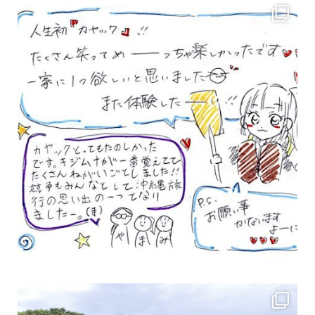
女性のお客様も増えていますよ～
力に自信がなくて心配… 初心者だから心配… そ