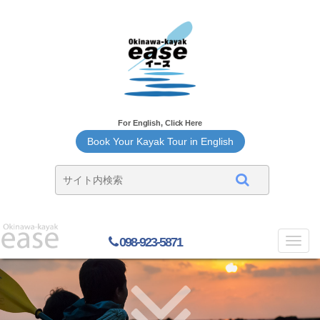
For English, Click Here
Book Your Kayak Tour in English
098-923-5871
Toggl
navig