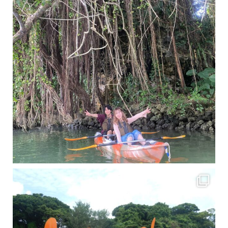
梅雨真っ只中の沖縄ですが 今日もカンカンに晴れてくれました！！
今日は満潮だっ