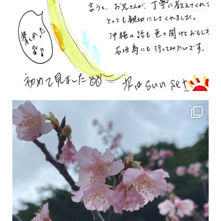
2月の沖縄は桜の季節です♪ こちらは日本で最も咲くのが早い桜 「カンヒザクラ」となって