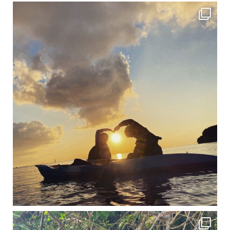
修学旅行シーズンも終わり、一気に冷え込んできました。 2025年今年もあっという間に終
12月に入り、沖縄も流石に半袖では過ごせなくなってきました
ですが、日中はまだ20℃