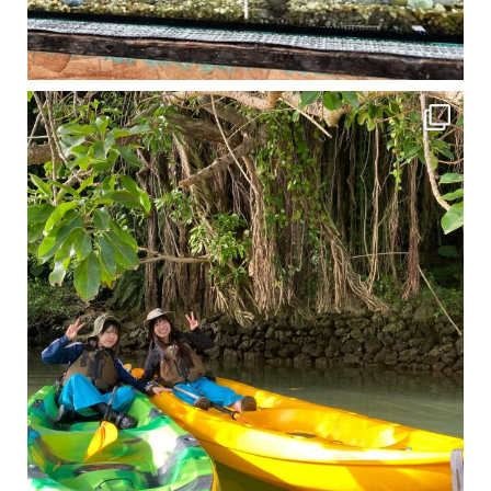
1月は流石に沖縄も寒くなってきました
ですが、ご安心ください！ 無料貸し出しの防水