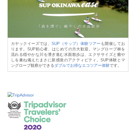
カヤックイーズでは、
SUP（サップ）体験ツアー
も開催してお
ります。SUP初心者、はじめての方大歓迎。マングローブ林を
流れる穏やかな川を漕ぎ進む水面散歩は、エクササイズと癒や
しを兼ね備えたまさに新感覚のアクティビティ。SUP体験とマ
ングローブ観察ができる
ダブルでお得なエコツアー体験
です。