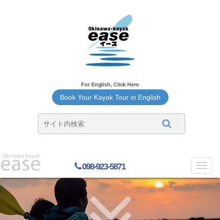
For English, Click Here
Book Your Kayak Tour in English
098-923-5871
Toggl
navig