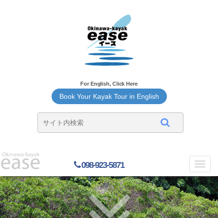
For English, Click Here
Book Your Kayak Tour in English
098-923-5871
Toggl
navig