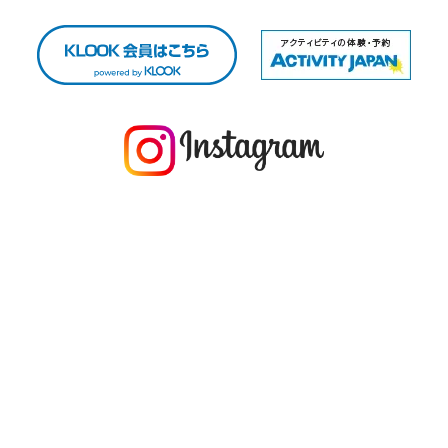
今年の1月にお店に植えたマングローブ(メヒルギ)の苗が成長してきました
マングロ