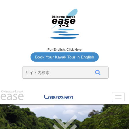
For English, Click Here
Book Your Kayak Tour in English
098-923-5871
Toggl
navig