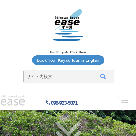
For English, Click Here
Book Your Kayak Tour in English
098-923-5871
Toggl
navig