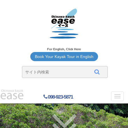
For English, Click Here
Book Your Kayak Tour in English
098-923-5871
Toggl
navig