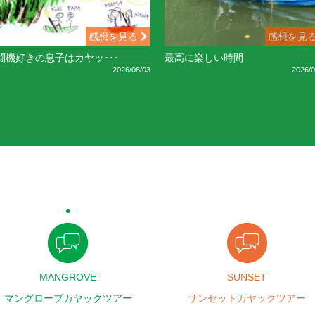
感想を見る
感想を見
闘機好きの息子はカヤッ･･･
最高に楽しい時間
2026/08/03
2026/0
MANGROVE
SUNSET
マングローブカヤックツアー
サンセットカヤックツアー