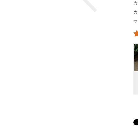
カ
カ
マ