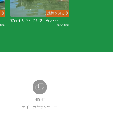
る
感想を見る
家族４人でとても楽しめま･･･
8/02
2026/08/01
NIGHT
ナイトカヤックツアー