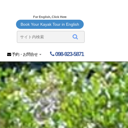
For English, Click Here
Book Your Kayak Tour in English
098-923-5871
予約・お問合せ