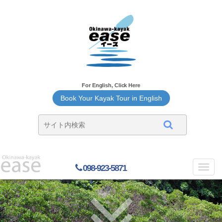
For English, Click Here
Book Your Kayak Tour in English
098-923-5871
Toggl
navig