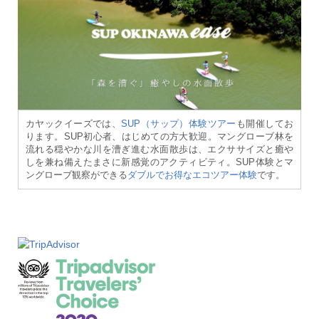
カヤックイーズでは、
SUP（サップ）体験ツアー
も開催してお
ります。SUP初心者、はじめての方大歓迎。マングローブ林を
流れる穏やかな川を漕ぎ進む水面散歩は、エクササイズと癒や
しを兼ね備えたまさに新感覚のアクティビティ。SUP体験とマ
ングローブ観察ができる
ダブルでお得なエコツアー体験
です。