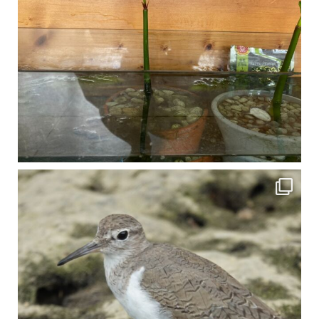
比謝川でよく見られる生き物 「イソシギ」の足に釣り針が(>_<) 比謝川は釣りが可