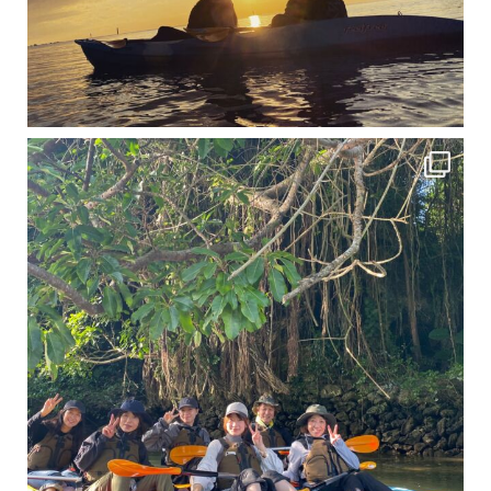
12月に入り、沖縄も流石に半袖では過ごせなくなってきました
ですが、日中はまだ20℃