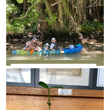
今年の1月にお店に植えたマングローブ(メヒルギ)の苗が成長してきました
マングロ