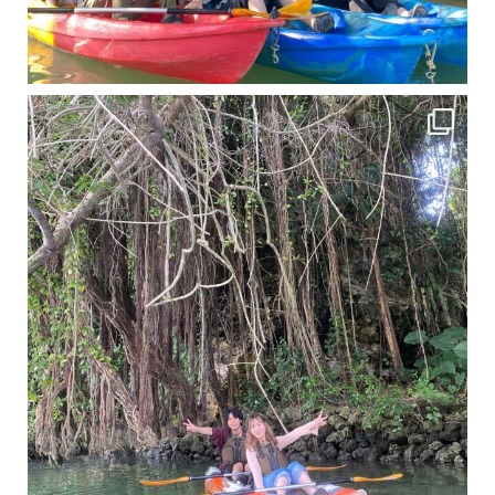
11月となり沖縄も寒くなってきましたが まだまだ沖縄は半袖です
この時期は、修学旅行