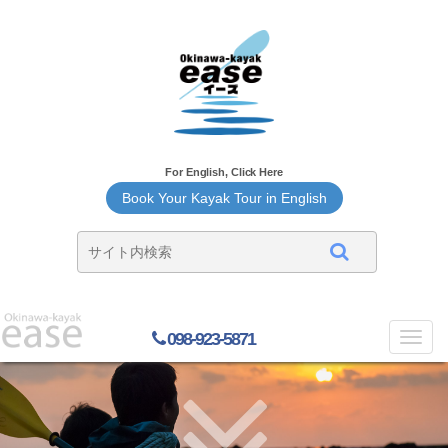
For English, Click Here
Book Your Kayak Tour in English
098-923-5871
Toggl
navig