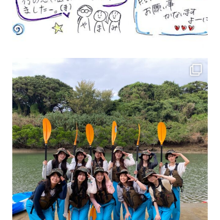
女性のお客様も増えていますよ～
力に自信がなくて心配… 初心者だから心配… そ