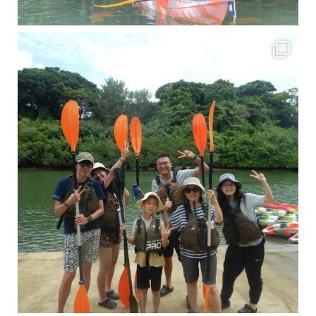
梅雨真っ只中の沖縄ですが 今日もカンカンに晴れてくれました！！
今日は満潮だっ