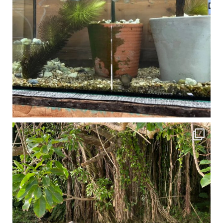
1月は流石に沖縄も寒くなってきました
ですが、ご安心ください！ 無料貸し出しの防水