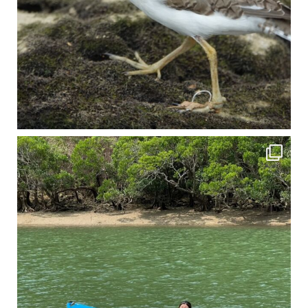
4月に入り、新人教育の為カヤックから落ちた際の救助の実技練習の風景です。 一人前の