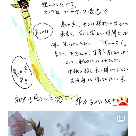
2月の沖縄は桜の季節です♪ こちらは日本で最も咲くのが早い桜 「カンヒザクラ」となって