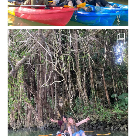
11月となり沖縄も寒くなってきましたが まだまだ沖縄は半袖です
この時期は、修学旅行