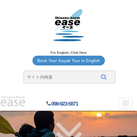
For English, Click Here
Book Your Kayak Tour in English
098-923-5871
Toggl
navig