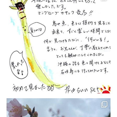
2月の沖縄は桜の季節です♪ こちらは日本で最も咲くのが早い桜 「カンヒザクラ」となって