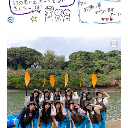
女性のお客様も増えていますよ～
力に自信がなくて心配… 初心者だから心配… そ