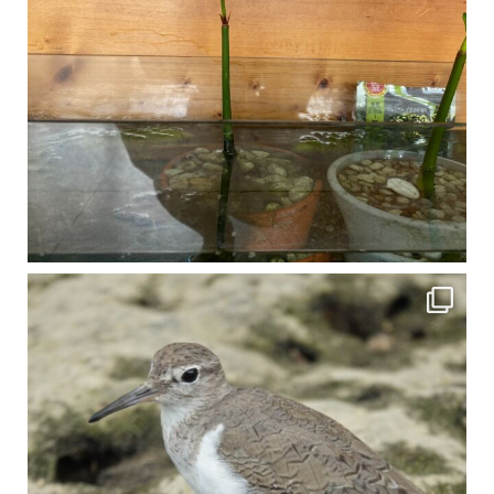
比謝川でよく見られる生き物 「イソシギ」の足に釣り針が(>_<) 比謝川は釣りが可