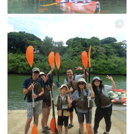
梅雨真っ只中の沖縄ですが 今日もカンカンに晴れてくれました！！
今日は満潮だっ