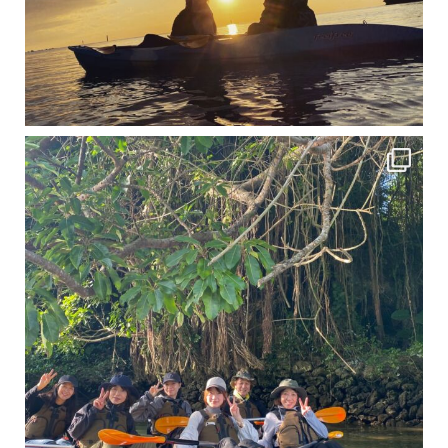
12月に入り、沖縄も流石に半袖では過ごせなくなってきました
ですが、日中はまだ20℃