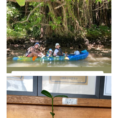
今年の1月にお店に植えたマングローブ(メヒルギ)の苗が成長してきました
マングロ