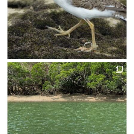
4月に入り、新人教育の為カヤックから落ちた際の救助の実技練習の風景です。 一人前の