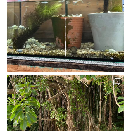
1月は流石に沖縄も寒くなってきました
ですが、ご安心ください！ 無料貸し出しの防水