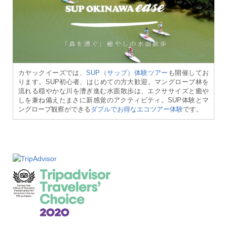
カヤックイーズでは、
SUP（サップ）体験ツアー
も開催してお
ります。SUP初心者、はじめての方大歓迎。マングローブ林を
流れる穏やかな川を漕ぎ進む水面散歩は、エクササイズと癒や
しを兼ね備えたまさに新感覚のアクティビティ。SUP体験とマ
ングローブ観察ができる
ダブルでお得なエコツアー体験
です。