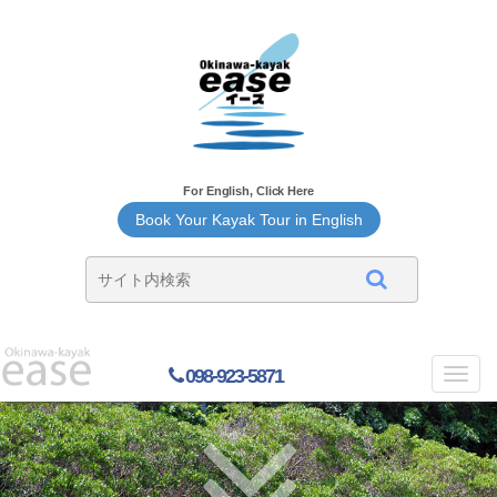
For English, Click Here
Book Your Kayak Tour in English
098-923-5871
Toggl
navig