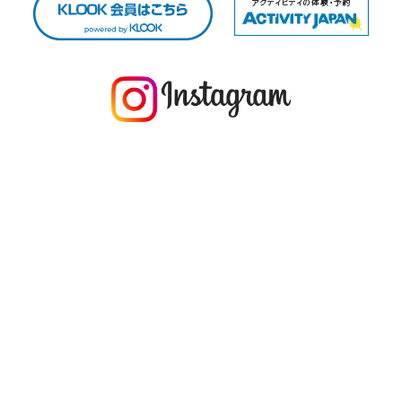
今年の1月にお店に植えたマングローブ(メヒルギ)の苗が成長してきました
マングロ