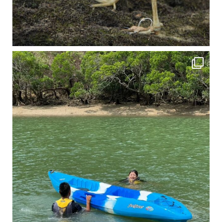
4月に入り、新人教育の為カヤックから落ちた際の救助の実技練習の風景です。 一人前の