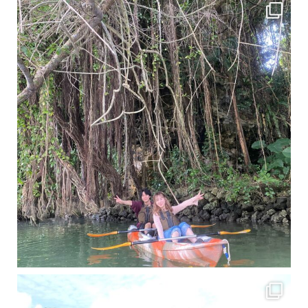
梅雨真っ只中の沖縄ですが 今日もカンカンに晴れてくれました！！
今日は満潮だっ