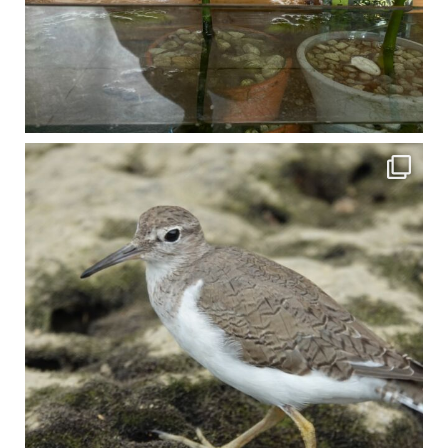
比謝川でよく見られる生き物 「イソシギ」の足に釣り針が(>_<) 比謝川は釣りが可