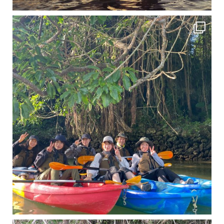
12月に入り、沖縄も流石に半袖では過ごせなくなってきました
ですが、日中はまだ20℃
11月となり沖縄も寒くなってきましたが まだまだ沖縄は半袖です
この時期は、修学旅行