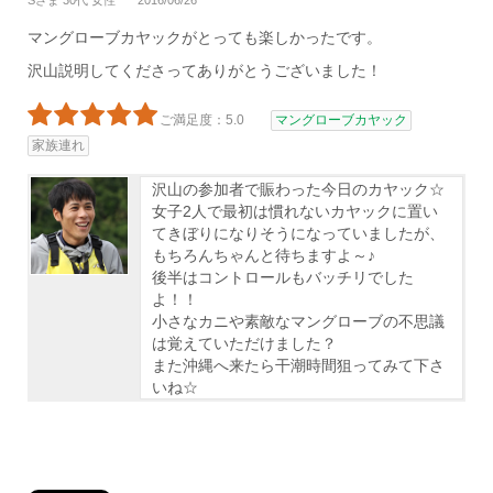
Sさま 30代 女性
2016/06/26
マングローブカヤックがとっても楽しかったです。
沢山説明してくださってありがとうございました！
ご満足度：5.0
マングローブカヤック
家族連れ
沢山の参加者で賑わった今日のカヤック☆
女子2人で最初は慣れないカヤックに置い
てきぼりになりそうになっていましたが、
もちろんちゃんと待ちますよ～♪
後半はコントロールもバッチリでした
よ！！
小さなカニや素敵なマングローブの不思議
は覚えていただけました？
また沖縄へ来たら干潮時間狙ってみて下さ
いね☆