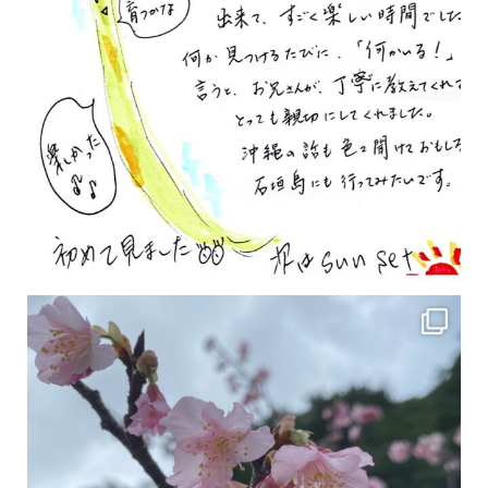
2月の沖縄は桜の季節です♪ こちらは日本で最も咲くのが早い桜 「カンヒザクラ」となって