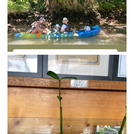
今年の1月にお店に植えたマングローブ(メヒルギ)の苗が成長してきました
マングロ