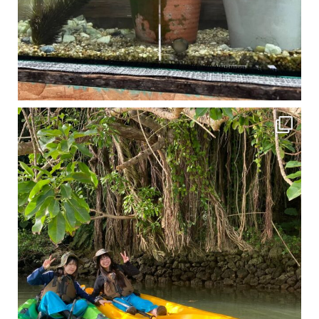
1月は流石に沖縄も寒くなってきました
ですが、ご安心ください！ 無料貸し出しの防水