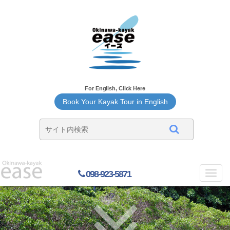
For English, Click Here
Book Your Kayak Tour in English
098-923-5871
Toggl
navig