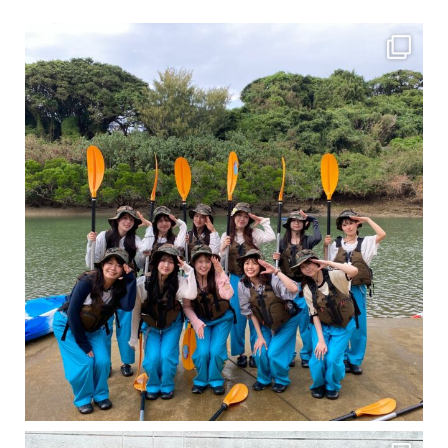
女性のお客様も増えていますよ～
力に自信がなくて心配… 初心者だから心配… そ
卒業旅行シーズンという事で学生のお客様が増えております！ お友達、家族、好き