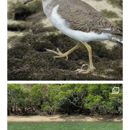
4月に入り、新人教育の為カヤックから落ちた際の救助の実技練習の風景です。 一人前の