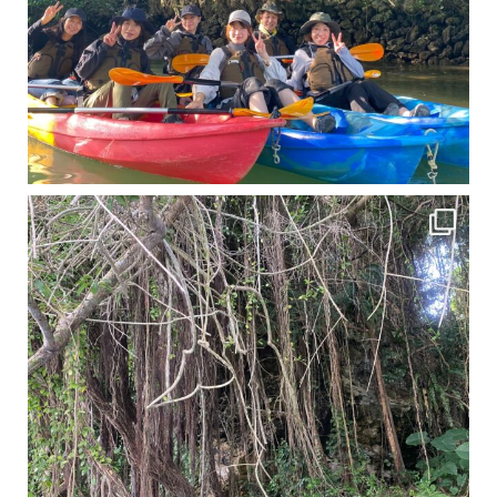
11月となり沖縄も寒くなってきましたが まだまだ沖縄は半袖です
この時期は、修学旅行