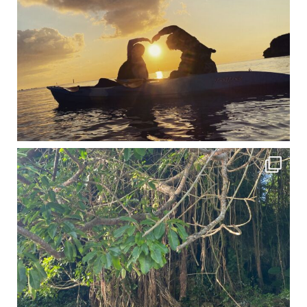
12月に入り、沖縄も流石に半袖では過ごせなくなってきました
ですが、日中はまだ20℃