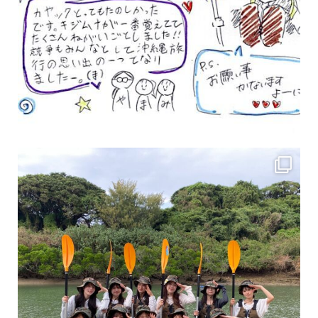
女性のお客様も増えていますよ～
力に自信がなくて心配… 初心者だから心配… そ