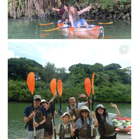
梅雨真っ只中の沖縄ですが 今日もカンカンに晴れてくれました！！
今日は満潮だっ