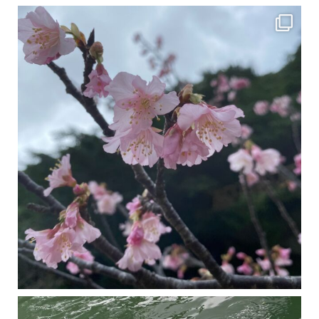
2月の沖縄は桜の季節です♪ こちらは日本で最も咲くのが早い桜 「カンヒザクラ」となって