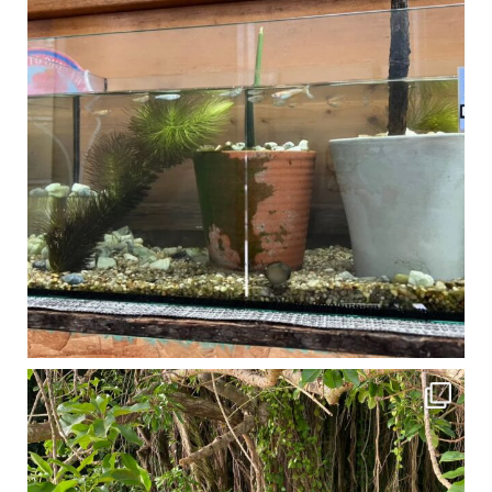
1月は流石に沖縄も寒くなってきました
ですが、ご安心ください！ 無料貸し出しの防水