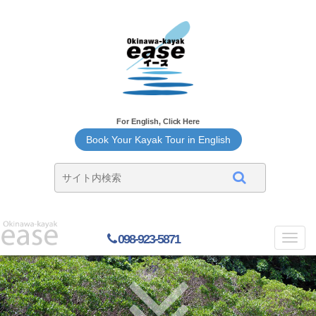
For English, Click Here
Book Your Kayak Tour in English
098-923-5871
Toggl
navig