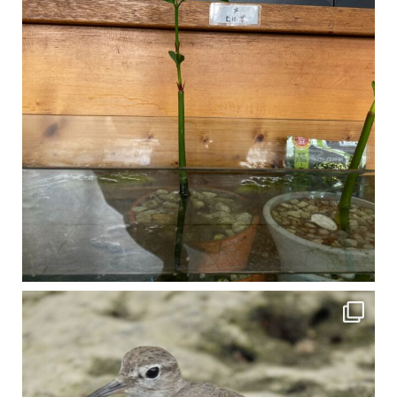
比謝川でよく見られる生き物 「イソシギ」の足に釣り針が(>_<) 比謝川は釣りが可