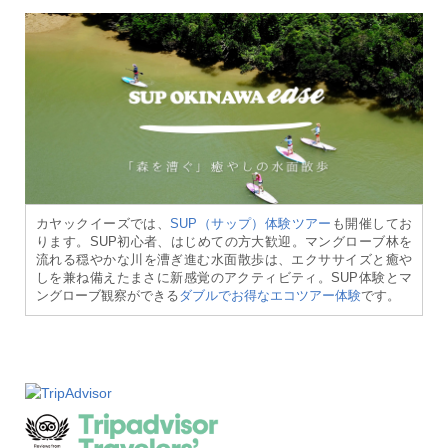
カヤックイーズでは、
SUP（サップ）体験ツアー
も開催してお
ります。SUP初心者、はじめての方大歓迎。マングローブ林を
流れる穏やかな川を漕ぎ進む水面散歩は、エクササイズと癒や
しを兼ね備えたまさに新感覚のアクティビティ。SUP体験とマ
ングローブ観察ができる
ダブルでお得なエコツアー体験
です。