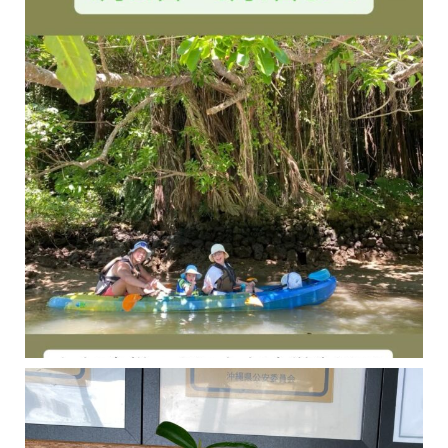
今年の1月にお店に植えたマングローブ(メヒルギ)の苗が成長してきました
マングロ