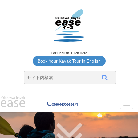
For English, Click Here
Book Your Kayak Tour in English
098-923-5871
Toggl
navig