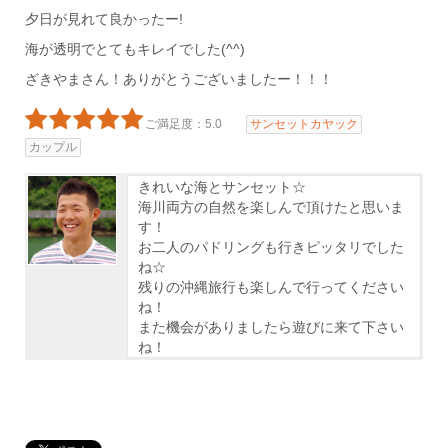
夕日が見れて良かったー!
海が透明でとてもキレイでした(^^)
ざきやまさん！ありがとうございましたー！！！
ご満足度：5.0
サンセットカヤック
カップル
きれいな海とサンセット☆
海川両方の自然を楽しんで頂けたと思いま
す！
お二人のパドリングも行きピッタリでした
ね☆
残りの沖縄旅行も楽しんで行ってください
ね！
また機会がありましたら遊びに来て下さい
ね！